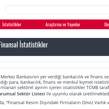
İstatistikler
Araştırma ve Yayınlar
Du
inansal İstatistikler
erkez Bankasının yer verdiği bankacılık ve finans sek
adığı para, bankacılık, finans ve menkul kıymet istatist
lanan sektörel ayırım içeren istatistikler TCMB tara
rumsal Sektör Listesi
ile uyumlu olarak üretilmekted
, “Finansal Kesim Dışındaki Firmaların Döviz Varlık v