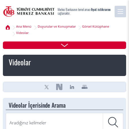
Merkez Bankasının temel amacı
fiyat istikrarını
sağlamaktır.
Ana Menü
Duyurular ve Konuşmalar
Görsel Kütüphane
Videolar
Videolar
Videolar İçerisinde Arama