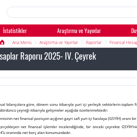
İstatistikler
Araştırma ve Yayınlar
Du
Ana Menü
Araştırma ve Yayınlar
Raporlar
Finansal Hesa
saplar Raporu 2025- IV. Çeyrek
nsal bilançolara göre, dönem sonu itibarıyla yurt içi yerleşik sektörlerin toplam f
dördüncü çeyreği itibarıyla gelişmeler aşağıda özetlenmektedir:
misinin net finansal pozisyon açığının gayri safi yurt içi hasılaya (GSYİH) oranı
gerçekleşen net finansal işlemler incelendiğinde, bir önceki çeyrekte GSYİH
4’ü oranında net borç alan konumundadır.