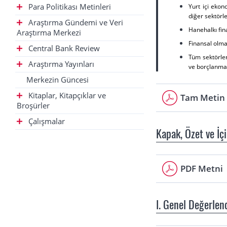
Para Politikası Metinleri
Yurt içi ekon
diğer sektörl
Araştırma Gündemi ve Veri
Hanehalkı fin
Araştırma Merkezi
Finansal olmay
Central Bank Review
Tüm sektörler
Araştırma Yayınları
ve borçlanma 
Merkezin Güncesi
Kitaplar, Kitapçıklar ve
Tam Metin İ
Broşürler
Çalışmalar
Kapak, Özet ve İç
PDF Metni
I. Genel Değerlen