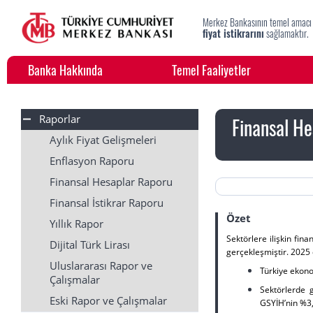
Merkez Bankasının temel amacı
fiyat istikrarını
sağlamaktır.
Banka Hakkında
Temel Faaliyetler
Raporlar
Finansal He
Aylık Fiyat Gelişmeleri
Enflasyon Raporu
Finansal Hesaplar Raporu
Finansal İstikrar Raporu
Özet
Yıllık Rapor
Sektörlere ilişkin fina
Dijital Türk Lirası
gerçekleşmiştir. 2025 
Uluslararası Rapor ve
Türkiye ekono
Çalışmalar
Sektörlerde 
Eski Rapor ve Çalışmalar
GSYİH’nin %3,