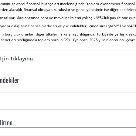
ominin sektörel finansal bilançoları incelendiğinde, toplam ekonominin finansal
erden alacaklı, finansal olmayan kuruluşlar ve genel yönetimin ise diğer sektörle
ansal varlıkları arasında para ve mevduat kalemi yaklaşık %54’lük pay ile öne çı
an kuruluşların finansal varlıkları ve yükümlülükleri içinde sırasıyla %51 ve %48’l
in borçluluk oranları diğer ülkeler ile karşılaştırıldığında, Türkiye’de yerleşik 
senetleri niteliğindeki toplam borcun GSYİH’ye oranı 2025 yılının dördüncü çeyre
çin Tıklayınız
indekiler
dirme