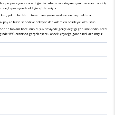
 borçlu pozisyonunda olduğu, hanehalkı ve dünyanın geri kalanının yurt içi
re borçlu pozisyonda olduğu gözlenmiştir.
karken, yükümlülüklerin tamamına yakını kredilerden oluşmaktadır.
ik pay ile hisse senedi ve özkaynaklar kalemleri belirleyici olmuştur.
sektörlerin toplam borcunun düşük seviyede gerçekleştiği görülmektedir. Kredi
ğinde %93 oranında gerçekleşerek önceki çeyreğe göre sınırlı azalmıştır.