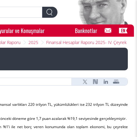
yurular ve Konuşmalar
Banknotlar
EN
plar Raporu
2025
Finansal Hesaplar Raporu 2025- IV. Çeyrek
inansal varlıkları 220 trilyon TL, yükümlülükleri ise 232 trilyon TL düzeyinde
 bir önceki döneme göre 1,7 puan azalarak %19,1 seviyesinde gerçekleşmiştir.
’nin %1’i ile net borç veren konumunda olan toplam ekonomi, bu çeyrekte