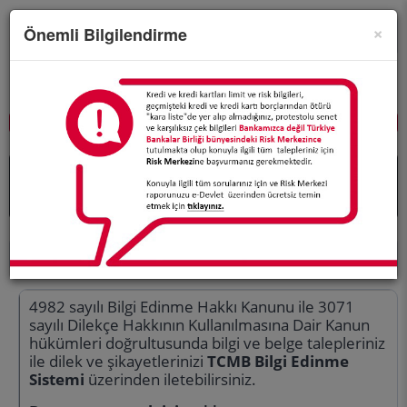
×
Önemli Bilgilendirme
Merkez Bankasının temel amacı
fiyat istikrarını
sağlamaktır.
Alt Menü
Diger
Bilgi Edinme
Bilgi Edinme
4982 sayılı Bilgi Edinme Hakkı Kanunu ile 3071
sayılı Dilekçe Hakkının Kullanılmasına Dair Kanun
hükümleri doğrultusunda bilgi ve belge talepleriniz
ile dilek ve şikayetlerinizi
TCMB Bilgi Edinme
Sistemi
üzerinden iletebilirsiniz.