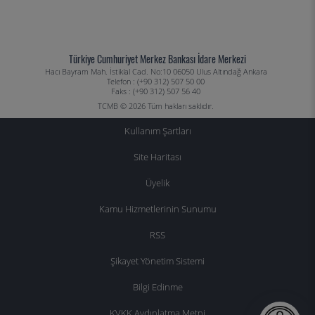
Türkiye Cumhuriyet Merkez Bankası İdare Merkezi
Hacı Bayram Mah. İstiklal Cad. No:10 06050 Ulus Altındağ Ankara
Telefon : (+90 312) 507 50 00
Faks : (+90 312) 507 56 40
TCMB © 2026 Tüm hakları saklıdır.
Kullanım Şartları
Site Haritası
Üyelik
Kamu Hizmetlerinin Sunumu
RSS
Şikayet Yönetim Sistemi
Bilgi Edinme
KVKK Aydınlatma Metni