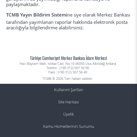
paylaşmaktadır.
TCMB Yayın Bildirim Sistemi
ne üye olarak Merkez Bankası
tarafından yayımlanan raporlar hakkında elektronik posta
aracılığıyla bilgilendirme alabilirsiniz.
Türkiye Cumhuriyet Merkez Bankası İdare Merkezi
Hacı Bayram Mah. İstiklal Cad. No:10 06050 Ulus Altındağ Ankara
Telefon : (+90 312) 507 50 00
Faks : (+90 312) 507 56 40
TCMB © 2026 Tüm hakları saklıdır.
Kullanım Şartları
Site Haritası
Üyelik
Kamu Hizmetlerinin Sunumu