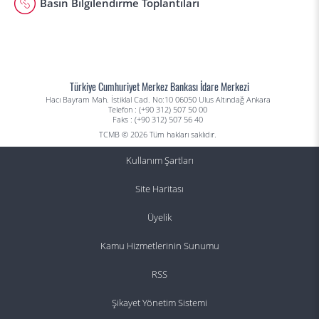
Basın Bilgilendirme Toplantıları
Türkiye Cumhuriyet Merkez Bankası İdare Merkezi
Hacı Bayram Mah. İstiklal Cad. No:10 06050 Ulus Altındağ Ankara
Telefon : (+90 312) 507 50 00
Faks : (+90 312) 507 56 40
TCMB © 2026 Tüm hakları saklıdır.
Kullanım Şartları
Site Haritası
Üyelik
Kamu Hizmetlerinin Sunumu
RSS
Şikayet Yönetim Sistemi