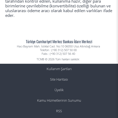
tarafından kontrol edilen, kullanıma hazır, diğer para
birimlerine çevrilebilme (konvertibilite) özelliği bulunan ve
uluslararası ödeme aracı olarak kabul edilen varlıkları ifade
eder.
Türkiye Cumhuriyet Merkez Bankası İdare Merkezi
Hacı Bayram Mah. İstiklal Cad. No:10 06050 Ulus Altındağ Ankara
Telefon : (+90 312) 507 50 00
Faks : (+90 312) 507 56 40
TCMB © 2026 Tüm hakları saklıdır.
Kullanım Şartları
Site Haritası
Üyelik
Kamu Hizmetlerinin Sunumu
RSS