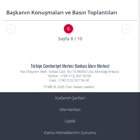
Başkanın Konuşmaları ve Basın Toplantıları
<
8
>
Sayfa 8 / 10
Türkiye Cumhuriyet Merkez Bankası İdare Merkezi
Hacı Bayram Mah. İstiklal Cad. No:10 06050 Ulus Altındağ Ankara
Telefon : (+90 312) 507 50 00
Faks : (+90 312) 507 56 40
TCMB © 2026 Tüm hakları saklıdır.
Kullanım Şartları
Site Haritası
Üyelik
Kamu Hizmetlerinin Sunumu