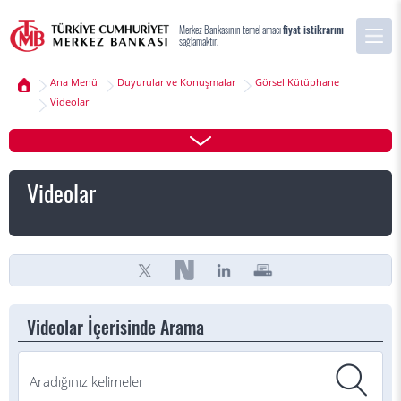
Merkez Bankasının temel amacı
fiyat istikrarını
sağlamaktır.
Ana Menü
Duyurular ve Konuşmalar
Görsel Kütüphane
Videolar
Videolar
Videolar İçerisinde Arama