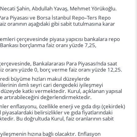
 Necati Şahin, Abdullah Yavaş, Mehmet Yörükoğlu.
 Para Piyasası ve Borsa İstanbul Repo–Ters Repo
aiz oranının aşağıdaki gibi sabit tutulmasına karar
şlemleri çerçevesinde piyasa yapıcısı bankalara repo
 Bankası borçlanma faiz oranı yüzde 7,25,
çerçevesinde, Bankalararası Para Piyasası’nda saat
 oranı yüzde 0, borç verme faiz oranı yüzde 12,25.
e kredi büyüme hızları makul düzeylerde
lerinin ılımlı seyri cari dengedeki iyileşmeyi
 düzeyde katkı vermektedir. Kurul, açıklanan yapısal
 artırabileceğini değerlendirmektedir.
ler enflasyonu, özellikle enerji ve gıda dışı (çekirdek)
yasalardaki belirsizlikler ve gıda fiyatlarındaki
tedir. Bu doğrultuda Kurul, faiz oranlarının sabit
leşmenin hızına bağlı olacaktır. Enflasyon