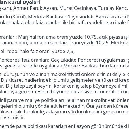
lan Kurul Üyeleri
şkan), Ahmet Faruk Aysan, Murat Çetinkaya, Turalay Kenç,
Kurulu (Kurul), Merkez Bankası bünyesindeki Bankalararası
lanmakta olan faiz oranları ile bir hafta vadeli repo ihale f
oranları: Marjinal fonlama oranı yüzde 10,75, açık piyasa i
a tanınan borçlanma imkanı faiz oranı yüzde 10,25, Merkez
li repo ihale faiz oranı yüzde 7,5,
Penceresi faiz oranları: Geç Likidite Penceresi uygulaması 
ı gecelik vadede uygulanan Merkez Bankası borçlanma faiz
kası duruşunun ve alınan makroihtiyati önlemlerin etkisiyl
ış ticaret hadlerindeki olumlu gelişmeler ve tüketici kredi
. Dış talep zayıf seyrini korurken iç talep büyümeye ılımlı
lamaya geçirilmesinin büyüme potansiyelini önemli ölçüde
i para ve maliye politikaları ile alınan makroihtiyati önlem
gelerini olumlu yönde etkilemektedir. Öte yandan küresel pi
itikasındaki temkinli yaklaşımın sürdürülmesini gerektirmek
r vermiştir.
de para politikası kararları enflasyon görünümündeki iyi