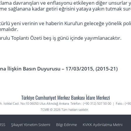
yatlama davranışları ve enflasyonu etkileyen diğer unsurl
eşme sağlanana kadar getiri eğrisini yataya yakın tutmak sur
türlü yeni verinin ve haberin Kurul’un geleceğe yönelik po
malıdır.
urulu Toplantı Özeti beş iş günü içinde yayımlanacaktır.
ına İlişkin Basın Duyurusu – 17/03/2015, (2015-21)
Türkiye Cumhuriyet Merkez Bankası İdare Merkezi
. İstiklal Cad. No:10 06050 Ulus Altındağ Ankara
Telefon : (+90 312) 507 50 00
|
Faks : (+9
TCMB © 2026 Tüm hakları saklıdır.
RSS
Şikayet Yönetim Sistemi
Bilgi Edinme
KVKK Aydınlatma Metni