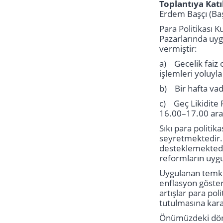
Toplantıya Katı
Erdem Başçı (Ba
Para Politikası 
Pazarlarında uygu
vermiştir:
a) Gecelik faiz 
işlemleri yoluyl
b) Bir hafta vade
c) Geç Likidite 
16.00–17.00 aras
Sıkı para politi
seyretmektedir. D
desteklemektedir
reformların uygu
Uygulanan temkinl
enflasyon göster
artışlar para pol
tutulmasına kara
Önümüzdeki dönem