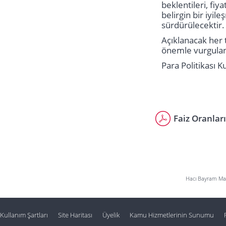
beklentileri, fi
belirgin bir iyil
sürdürülecektir.
Açıklanacak her 
önemle vurgulan
Para Politikası K
Faiz Oranlar
Hacı Bayram Mah
Kullanım Şartları
Site Haritası
Üyelik
Kamu Hizmetlerinin Sunumu