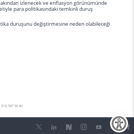
ar yakından izlenecek ve enflasyon görünümünde
etiyle para politikasındaki temkinli duruş
litika duruşunu değiştirmesine neden olabileceği
0 312) 507 56 40