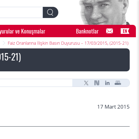
yurular ve Konuşmalar
Banknotlar
EN
Faiz Oranlarına İlişkin Basın Duyurusu – 17/03/2015, (2015-21)
015-21)
17 Mart 2015