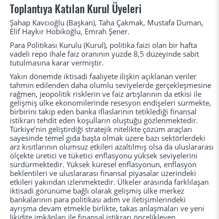
Toplantıya Katılan Kurul Üyeleri
Şahap Kavcıoğlu (Başkan), Taha Çakmak, Mustafa Duman,
Elif Haykır Hobikoğlu, Emrah Şener.
Para Politikası Kurulu (Kurul), politika faizi olan bir hafta
vadeli repo ihale faiz oranının yüzde 8,5 düzeyinde sabit
tutulmasına karar vermiştir.
Yakın dönemde iktisadi faaliyete ilişkin açıklanan veriler
tahmin edilenden daha olumlu seviyelerde gerçekleşmesine
rağmen, jeopolitik risklerin ve faiz artışlarının da etkisi ile
gelişmiş ülke ekonomilerinde resesyon endişeleri sürmekte,
birbirini takip eden banka iflaslarının tetiklediği finansal
istikrarı tehdit eden koşulların oluştuğu gözlenmektedir.
Türkiye’nin geliştirdiği stratejik nitelikte çözüm araçları
sayesinde temel gıda başta olmak üzere bazı sektörlerdeki
arz kısıtlarının olumsuz etkileri azaltılmış olsa da uluslararası
ölçekte üretici ve tüketici enflasyonu yüksek seviyelerini
sürdürmektedir. Yüksek küresel enflasyonun, enflasyon
beklentileri ve uluslararası finansal piyasalar üzerindeki
etkileri yakından izlenmektedir. Ülkeler arasında farklılaşan
iktisadi görünüme bağlı olarak gelişmiş ülke merkez
bankalarının para politikası adım ve iletişimlerindeki
ayrışma devam etmekle birlikte, takas anlaşmaları ve yeni
likidite imkânları ile finansal istikrarı öncelikleyen