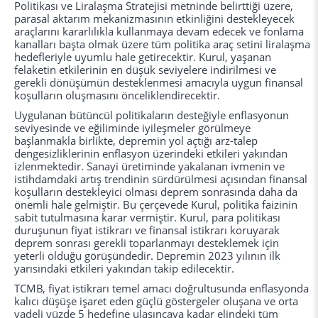
Politikası ve Liralaşma Stratejisi metninde belirttiği üzere,
parasal aktarım mekanizmasının etkinliğini destekleyecek
araçlarını kararlılıkla kullanmaya devam edecek ve fonlama
kanalları başta olmak üzere tüm politika araç setini liralaşma
hedefleriyle uyumlu hale getirecektir. Kurul, yaşanan
felaketin etkilerinin en düşük seviyelere indirilmesi ve
gerekli dönüşümün desteklenmesi amacıyla uygun finansal
koşulların oluşmasını önceliklendirecektir.
Uygulanan bütüncül politikaların desteğiyle enflasyonun
seviyesinde ve eğiliminde iyileşmeler görülmeye
başlanmakla birlikte, depremin yol açtığı arz-talep
dengesizliklerinin enflasyon üzerindeki etkileri yakından
izlenmektedir. Sanayi üretiminde yakalanan ivmenin ve
istihdamdaki artış trendinin sürdürülmesi açısından finansal
koşulların destekleyici olması deprem sonrasında daha da
önemli hale gelmiştir. Bu çerçevede Kurul, politika faizinin
sabit tutulmasına karar vermiştir. Kurul, para politikası
duruşunun fiyat istikrarı ve finansal istikrarı koruyarak
deprem sonrası gerekli toparlanmayı desteklemek için
yeterli olduğu görüşündedir. Depremin 2023 yılının ilk
yarısındaki etkileri yakından takip edilecektir.
TCMB, fiyat istikrarı temel amacı doğrultusunda enflasyonda
kalıcı düşüşe işaret eden güçlü göstergeler oluşana ve orta
vadeli yüzde 5 hedefine ulaşıncaya kadar elindeki tüm