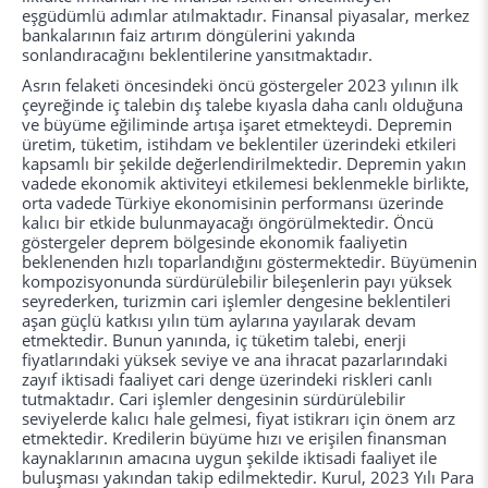
eşgüdümlü adımlar atılmaktadır. Finansal piyasalar, merkez
bankalarının faiz artırım döngülerini yakında
sonlandıracağını beklentilerine yansıtmaktadır.
Asrın felaketi öncesindeki öncü göstergeler 2023 yılının ilk
çeyreğinde iç talebin dış talebe kıyasla daha canlı olduğuna
ve büyüme eğiliminde artışa işaret etmekteydi. Depremin
üretim, tüketim, istihdam ve beklentiler üzerindeki etkileri
kapsamlı bir şekilde değerlendirilmektedir. Depremin yakın
vadede ekonomik aktiviteyi etkilemesi beklenmekle birlikte,
orta vadede Türkiye ekonomisinin performansı üzerinde
kalıcı bir etkide bulunmayacağı öngörülmektedir. Öncü
göstergeler deprem bölgesinde ekonomik faaliyetin
beklenenden hızlı toparlandığını göstermektedir. Büyümenin
kompozisyonunda sürdürülebilir bileşenlerin payı yüksek
seyrederken, turizmin cari işlemler dengesine beklentileri
aşan güçlü katkısı yılın tüm aylarına yayılarak devam
etmektedir. Bunun yanında, iç tüketim talebi, enerji
fiyatlarındaki yüksek seviye ve ana ihracat pazarlarındaki
zayıf iktisadi faaliyet cari denge üzerindeki riskleri canlı
tutmaktadır. Cari işlemler dengesinin sürdürülebilir
seviyelerde kalıcı hale gelmesi, fiyat istikrarı için önem arz
etmektedir. Kredilerin büyüme hızı ve erişilen finansman
kaynaklarının amacına uygun şekilde iktisadi faaliyet ile
buluşması yakından takip edilmektedir. Kurul, 2023 Yılı Para