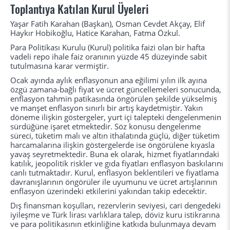
Toplantıya Katılan Kurul Üyeleri
Yaşar Fatih Karahan (Başkan), Osman Cevdet Akçay, Elif
Haykır Hobikoğlu, Hatice Karahan, Fatma Özkul.
Para Politikası Kurulu (Kurul) politika faizi olan bir hafta
vadeli repo ihale faiz oranının yüzde 45 düzeyinde sabit
tutulmasına karar vermiştir.
Ocak ayında aylık enflasyonun ana eğilimi yılın ilk ayına
özgü zamana-bağlı fiyat ve ücret güncellemeleri sonucunda,
enflasyon tahmin patikasında öngörülen şekilde yükselmiş
ve manşet enflasyon sınırlı bir artış kaydetmiştir. Yakın
döneme ilişkin göstergeler, yurt içi talepteki dengelenmenin
sürdüğüne işaret etmektedir. Söz konusu dengelenme
süreci, tüketim malı ve altın ithalatında güçlü, diğer tüketim
harcamalarına ilişkin göstergelerde ise öngörülene kıyasla
yavaş seyretmektedir. Buna ek olarak, hizmet fiyatlarındaki
katılık, jeopolitik riskler ve gıda fiyatları enflasyon baskılarını
canlı tutmaktadır. Kurul, enflasyon beklentileri ve fiyatlama
davranışlarının öngörüler ile uyumunu ve ücret artışlarının
enflasyon üzerindeki etkilerini yakından takip edecektir.
Dış finansman koşulları, rezervlerin seviyesi, cari dengedeki
iyileşme ve Türk lirası varlıklara talep, döviz kuru istikrarına
ve para politikasının etkinliğine katkıda bulunmaya devam