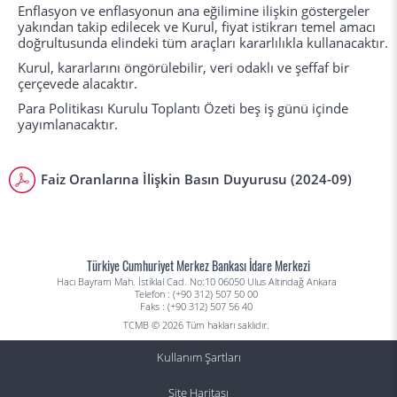
Enflasyon ve enflasyonun ana eğilimine ilişkin göstergeler
yakından takip edilecek ve Kurul, fiyat istikrarı temel amacı
doğrultusunda elindeki tüm araçları kararlılıkla kullanacaktır.
Kurul, kararlarını öngörülebilir, veri odaklı ve şeffaf bir
çerçevede alacaktır.
Para Politikası Kurulu Toplantı Özeti beş iş günü içinde
yayımlanacaktır.
Faiz Oranlarına İlişkin Basın Duyurusu (2024-09)
Türkiye Cumhuriyet Merkez Bankası İdare Merkezi
Hacı Bayram Mah. İstiklal Cad. No:10 06050 Ulus Altındağ Ankara
Telefon : (+90 312) 507 50 00
Faks : (+90 312) 507 56 40
TCMB © 2026 Tüm hakları saklıdır.
Kullanım Şartları
Site Haritası