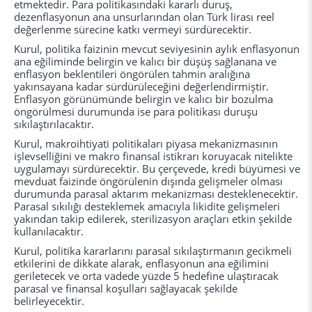
etmektedir. Para politikasındaki kararlı duruş,
dezenflasyonun ana unsurlarından olan Türk lirası reel
değerlenme sürecine katkı vermeyi sürdürecektir.
Kurul, politika faizinin mevcut seviyesinin aylık enflasyonun
ana eğiliminde belirgin ve kalıcı bir düşüş sağlanana ve
enflasyon beklentileri öngörülen tahmin aralığına
yakınsayana kadar sürdürüleceğini değerlendirmiştir.
Enflasyon görünümünde belirgin ve kalıcı bir bozulma
öngörülmesi durumunda ise para politikası duruşu
sıkılaştırılacaktır.
Kurul, makroihtiyati politikaları piyasa mekanizmasının
işlevselliğini ve makro finansal istikrarı koruyacak nitelikte
uygulamayı sürdürecektir. Bu çerçevede, kredi büyümesi ve
mevduat faizinde öngörülenin dışında gelişmeler olması
durumunda parasal aktarım mekanizması desteklenecektir.
Parasal sıkılığı desteklemek amacıyla likidite gelişmeleri
yakından takip edilerek, sterilizasyon araçları etkin şekilde
kullanılacaktır.
Kurul, politika kararlarını parasal sıkılaştırmanın gecikmeli
etkilerini de dikkate alarak, enflasyonun ana eğilimini
geriletecek ve orta vadede yüzde 5 hedefine ulaştıracak
parasal ve finansal koşulları sağlayacak şekilde
belirleyecektir.