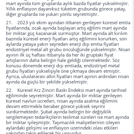
mart ayında tüm gruplarda aylık bazda fiyatlar yükselmiştir.
Yıllık enflasyon dayanıksız tüketim grubunda görece yatay,
diğer gruplarda ise yukarı yönlü seyretmiştir.
21. 2023 yılı ekim ayından itibaren gerileyen küresel emtia
fiyatlarında, ocak ayında başlayan artış eğilimi mart ayında
bir miktar güç kazanarak sürmüştür. Mart ayında alt kırılım
bazında küresel enerji fiyatları artış eğilimini korurken, son
aylarda yataya yakın seyreden enerji dışı emtia fiyatları
endüstriyel metal alt grubu öncülüğünde yükselmiştir. Nisan
ayının ilk üç haftası itibarıyla da her iki gruptaki fiyat
artışlarının daha belirgin hale geldiği izlenmektedir. Söz
konusu dönemde enerji dışı emtiada, endüstriyel metal
grubu fiyatları yükselişiyle öne çıkmaya devam etmiştir.
Ayrıca, uluslararası altın fiyatları mart ayının ardından nisan
ayında da güçlü bir şekilde yükselmiştir.
22. Küresel Arz Zinciri Baskı Endeksi mart ayında tarihsel
eğiliminde seyretmiştir. Mart ayında bir miktar gerileyen
küresel navlun ücretleri, nisan ayında azalma eğilimini
devam ettirmekle beraber görece yüksek seyrini
sürdürmektedir. Şubat ayında belirgin bir değişiklik
sergilemeyen tedarikçilerin teslimat süreleri ise mart ayında
bir miktar iyileşmiştir. Taşımacılık maliyetlerinin izleyen
aylardaki gelişimi ve enflasyon üzerindeki olası etkileri
yakından takip edilecek bir unsurdur.