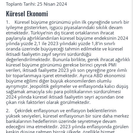
Toplantı Tarihi: 25 Nisan 2024
Küresel Ekonomi
1. Küresel büyüme görünümü yılın ilk çeyreğinde sınırlı bir
iyileşme gösterirken, işgücü piyasalarındaki sıkılık devam
etmektedir. Türkiye’nin dış ticaret ortaklarının ihracat
paylarıyla ağırlıklandırılan küresel büyüme endeksinin 2024
yılında yüzde 2,1 ile 2023 yılındaki yüzde 1,8’in sınırlı
oranda üzerinde büyüyeceği tahmin edilmekte ve küresel
iktisadi faaliyetin zayıf seyrini sürdürdüğü
değerlendirilmektedir. Bununla birlikte, gerek ihracat ağırlıklı
küresel büyüme görünümü gerekse birinci çeyrek PMI
verileri, iktisadi faaliyette 2023 yılı son çeyreğine göre ılımlı
bir toparlanmaya işaret etmektedir. Ayrıca ABD ekonomisi
büyüme eğilimi diğer büyük ekonomilerden olumlu
ayrışmıştır. Jeopolitik gelişmeler ve enflasyonda kalıcı düşüş
sağlamak amacıyla sıkı para politikalarının sürdürülmesi
2024 yılında küresel iktisadi faaliyetin seyri açısından öne
çıkan risk faktörleri olarak görülmektedir.
2. Çekirdek enflasyonun ve enflasyon beklentilerinin
yüksek seviyeleri, küresel enflasyonun bir süre daha merkez
bankalarının hedeflerinin üzerinde seyretmeye devam
edeceğini ima etmektedir. 2023 yılında enflasyonda görülen
keskin düşüşe rağmen birçok ülkede, özellikle hizmet