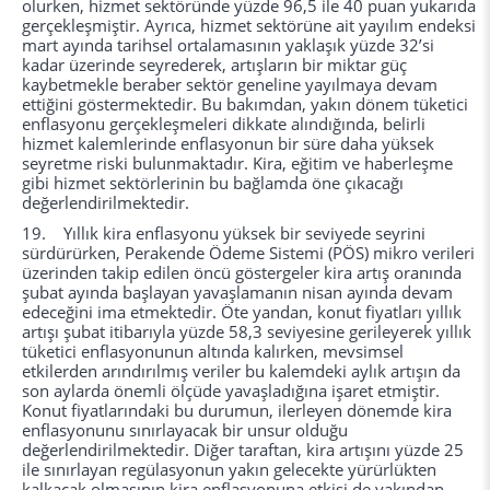
olurken, hizmet sektöründe yüzde 96,5 ile 40 puan yukarıda
gerçekleşmiştir. Ayrıca, hizmet sektörüne ait yayılım endeksi
mart ayında tarihsel ortalamasının yaklaşık yüzde 32’si
kadar üzerinde seyrederek, artışların bir miktar güç
kaybetmekle beraber sektör geneline yayılmaya devam
ettiğini göstermektedir. Bu bakımdan, yakın dönem tüketici
enflasyonu gerçekleşmeleri dikkate alındığında, belirli
hizmet kalemlerinde enflasyonun bir süre daha yüksek
seyretme riski bulunmaktadır. Kira, eğitim ve haberleşme
gibi hizmet sektörlerinin bu bağlamda öne çıkacağı
değerlendirilmektedir.
19. Yıllık kira enflasyonu yüksek bir seviyede seyrini
sürdürürken, Perakende Ödeme Sistemi (PÖS) mikro verileri
üzerinden takip edilen öncü göstergeler kira artış oranında
şubat ayında başlayan yavaşlamanın nisan ayında devam
edeceğini ima etmektedir. Öte yandan, konut fiyatları yıllık
artışı şubat itibarıyla yüzde 58,3 seviyesine gerileyerek yıllık
tüketici enflasyonunun altında kalırken, mevsimsel
etkilerden arındırılmış veriler bu kalemdeki aylık artışın da
son aylarda önemli ölçüde yavaşladığına işaret etmiştir.
Konut fiyatlarındaki bu durumun, ilerleyen dönemde kira
enflasyonunu sınırlayacak bir unsur olduğu
değerlendirilmektedir. Diğer taraftan, kira artışını yüzde 25
ile sınırlayan regülasyonun yakın gelecekte yürürlükten
kalkacak olmasının kira enflasyonuna etkisi de yakından