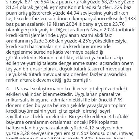
sırasıyla 871 ve 554 baz puan artarak yüzde 68,29 ve yüzde
81,54 olarak gerçekleşmiştir Konut kredisi faizleri, 229 baz
puan artış göstererek yüzde 44,94 seviyesine yükselirken
taşıt kredisi faizleri son dönem kampanyaların etkisi ile 1933
baz puan azalarak 19 Nisan 2024 itibarıyla yüzde 23,76
olarak gerçekleşmiştir. Diğer taraftan 6 Nisan 2024 tarihinde
kredi kartı işlemlerinde uygulanan azami akdi faiz
oranlarının yüzde 3,66’dan yüzde 4,25’e yükseltilmesiyle,
kredi kartı harcamalarının da kredi büyümesinde
dengelenme sürecine katkı vermeye başladığı
görülmektedir. Bununla birlikte, etkileri yakından takip
edilen ve yurt içi talepte dengelenme süreci açısından önem
taşıyan bir unsur olarak, düşük tutarlı tasarruf mevduatları
ile yüksek tutarlı mevduatlara önerilen faizler arasındaki
farkın artarak devam ettiği gözlenmiştir.
4. Parasal sıkılaştırmanın krediler ve iç talep üzerindeki
etkileri yakından izlenmektedir. Uygulanan parasal ve
miktarsal sıkılaştırıcı adımların etkisi ile bir önceki PPK
döneminden bu yana belirgin şekilde yavaşlayan toplam
kredi büyümesinin yurt içi talepteki dirençli seyri
zayıflatması beklenmektedir. Bireysel kredilerin 4 haftalık
büyüme oranlarının ortalaması önceki PPK toplantısı
haftasından bu yana azalarak, yüzde 4,12 seviyesinden
yüzde 3,28 seviyesine gerilemiştir. Söz konusu oran, ihtiyaç
kredilerinde yüzde 4,59’dan yüzde 2,49’a; bireysel kredi