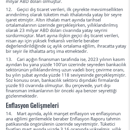
milyar ABD doları olmuştur.
12. Geçici dış ticaret verileri, ilk çeyrekte mevsimsellikten
arındırılmış olarak tüketim malı ithalatında yatay bir seyre
işaret etmiştir. Altın ithalatı mart ayında tarihsel
ortalamalarının üzerinde gerçekleşirken, yıllıklandırılmış
olarak 23 milyar ABD doları civarında yatay seyrini
sürdürmüştür. Mart ayına ilişkin geçici dış ticaret verileri,
nisan ayı için yüksek frekanslı verilerle beraber
değerlendirildiğinde üç aylık ortalama eğilim, ihracatta yatay
bir seyir ile ithalatta artış ima etmektedir.
13. Cari açığın finansman tarafında ise, 2023 yılının kasım
ayından bu yana yüzde 100’ün üzerinde seyreden bankacılık
sektörünün yıllıklandırılmış uzun vadeli borç çevirme oranı,
bu yılın şubat ayında yüzde 118 seviyesinde gerçekleşmiştir.
Söz konusu oran, bankacılık sektörü dışındaki firmalarda
yüzde 93 civarında olmuştur. Bu çerçevede, yurt dışı
finansman imkanlarının bir önceki aya benzer seyrettiği
gözlenmektedir.
Enflasyon Gelişmeleri
14. Mart ayında, aylık manşet enflasyon ve enflasyonun
ana eğilimi gerilemekle beraber Enflasyon Raporu tahmin
patikasında öngörülenin üzerinde seyretmiştir. Tüketici
fiyatları mart ayında yüzde 3,16 oranında yükselmiş, yıllık