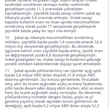
yüksek oynaklık sergileyen diğer ulaşım araçları imalatı
tarafından sürüklenen sermaye malları üretiminde
gerçekleşen yüzde 11,3 oranındaki yükselişten
kaynaklanmıştır. Çeyreklik bazda sanayi üretimi şubat ayı
itibarıyla yüzde 3,4 oranında artmıştır. İmalat sanayi
kapasite kullanım oranı ise nisan ayında mevsimsellikten
arındırılmış olarak yüzde 77 seviyesinde gerçekleşerek
çeyreklik bazda yatay bir seyir ima etmiştir.
10. Şubat ayı itibarıyla mevsimsellikten arındırılmış
istihdam, çeyreklik bazda yüzde 1,4 oranında artarak 32,4
milyon kişi seviyesinde gerçekleşmiştir. Bu dönemde,
işgücüne katılım oranı çeyreklik bazda artmış, işsizlik oranı
ise değişmeyerek yüzde 8,8 düzeyinde gerçekleşmiştir.
Anket göstergeleri ise, imalat sanayi firmalarının geleceğe
yönelik istihdam beklentilerinde düşüşe işaret etmektedir.
11. Şubat ayında yıllıklandırılmış cari işlemler açığı aylık
bazda 5,8 milyar ABD doları düşerek 31,8 milyar ABD
dolarına gerilemiştir. Söz konusu gerilemede, ihracattaki
artış, altın dış ticaret açığındaki azalış ve enerji fiyatlarında
yıllık bazda devam eden düşüş etkili olurken, altın ve enerji
hariç dış ticaret açığındaki azalış sürmüştür. Bu dönemde,
yıllıklandırılmış hizmetler dengesi fazlası, güçlü ve yıl
geneline yayılmış olarak seyreden turizm gelirlerinin de
desteğiyle, aylık bazda 0,2 milyar ABD doları artışla 52,2