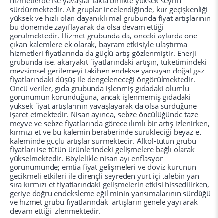
hizmetlerde ise yavaşlamakla birlikte yüksek seyrini
sürdürmektedir. Alt gruplar incelendiğinde, kur geçişkenliği
yüksek ve hızlı olan dayanıklı mal grubunda fiyat artışlarının
bu dönemde zayıflayarak da olsa devam ettiği
görülmektedir. Hizmet grubunda da, önceki aylarda öne
çıkan kalemlere ek olarak, bayram etkisiyle ulaştırma
hizmetleri fiyatlarında da güçlü artış gözlenmiştir. Enerji
grubunda ise, akaryakıt fiyatlarındaki artışın, tüketimindeki
mevsimsel gerilemeyi takiben endekse yansıyan doğal gaz
fiyatlarındaki düşüş ile dengeleneceği öngörülmektedir.
Öncü veriler, gıda grubunda işlenmiş gıdadaki olumlu
görünümün korunduğuna, ancak işlenmemiş gıdadaki
yüksek fiyat artışlarının yavaşlayarak da olsa sürdüğüne
işaret etmektedir. Nisan ayında, sebze öncülüğünde taze
meyve ve sebze fiyatlarında görece ılımlı bir artış izlenirken,
kırmızı et ve bu kalemin beraberinde sürüklediği beyaz et
kaleminde güçlü artışlar sürmektedir. Alkol-tütün grubu
fiyatları ise tütün ürünlerindeki gelişmelere bağlı olarak
yükselmektedir. Böylelikle nisan ayı enflasyon
görünümünde; emtia fiyat gelişmeleri ve döviz kurunun
gecikmeli etkileri ile dirençli seyreden yurt içi talebin yanı
sıra kırmızı et fiyatlarındaki gelişmelerin etkisi hissedilirken,
geriye doğru endeksleme eğiliminin yansımalarının sürdüğü
ve hizmet grubu fiyatlarındaki artışların genele yayılarak
devam ettiği izlenmektedir.