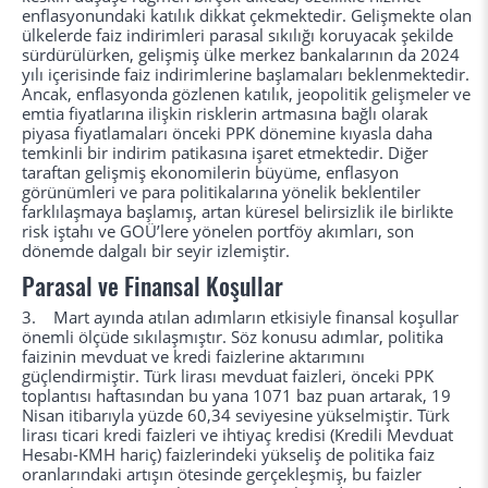
enflasyonundaki katılık dikkat çekmektedir. Gelişmekte olan
ülkelerde faiz indirimleri parasal sıkılığı koruyacak şekilde
sürdürülürken, gelişmiş ülke merkez bankalarının da 2024
yılı içerisinde faiz indirimlerine başlamaları beklenmektedir.
Ancak, enflasyonda gözlenen katılık, jeopolitik gelişmeler ve
emtia fiyatlarına ilişkin risklerin artmasına bağlı olarak
piyasa fiyatlamaları önceki PPK dönemine kıyasla daha
temkinli bir indirim patikasına işaret etmektedir. Diğer
taraftan gelişmiş ekonomilerin büyüme, enflasyon
görünümleri ve para politikalarına yönelik beklentiler
farklılaşmaya başlamış, artan küresel belirsizlik ile birlikte
risk iştahı ve GOÜ’lere yönelen portföy akımları, son
dönemde dalgalı bir seyir izlemiştir.
Parasal ve Finansal Koşullar
3. Mart ayında atılan adımların etkisiyle finansal koşullar
önemli ölçüde sıkılaşmıştır. Söz konusu adımlar, politika
faizinin mevduat ve kredi faizlerine aktarımını
güçlendirmiştir. Türk lirası mevduat faizleri, önceki PPK
toplantısı haftasından bu yana 1071 baz puan artarak, 19
Nisan itibarıyla yüzde 60,34 seviyesine yükselmiştir. Türk
lirası ticari kredi faizleri ve ihtiyaç kredisi (Kredili Mevduat
Hesabı-KMH hariç) faizlerindeki yükseliş de politika faiz
oranlarındaki artışın ötesinde gerçekleşmiş, bu faizler