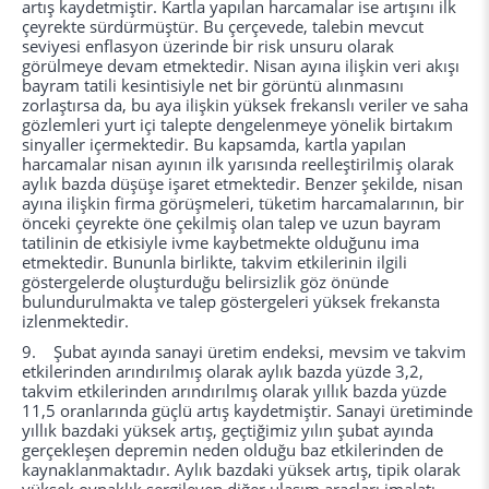
artış kaydetmiştir. Kartla yapılan harcamalar ise artışını ilk
çeyrekte sürdürmüştür. Bu çerçevede, talebin mevcut
seviyesi enflasyon üzerinde bir risk unsuru olarak
görülmeye devam etmektedir. Nisan ayına ilişkin veri akışı
bayram tatili kesintisiyle net bir görüntü alınmasını
zorlaştırsa da, bu aya ilişkin yüksek frekanslı veriler ve saha
gözlemleri yurt içi talepte dengelenmeye yönelik birtakım
sinyaller içermektedir. Bu kapsamda, kartla yapılan
harcamalar nisan ayının ilk yarısında reelleştirilmiş olarak
aylık bazda düşüşe işaret etmektedir. Benzer şekilde, nisan
ayına ilişkin firma görüşmeleri, tüketim harcamalarının, bir
önceki çeyrekte öne çekilmiş olan talep ve uzun bayram
tatilinin de etkisiyle ivme kaybetmekte olduğunu ima
etmektedir. Bununla birlikte, takvim etkilerinin ilgili
göstergelerde oluşturduğu belirsizlik göz önünde
bulundurulmakta ve talep göstergeleri yüksek frekansta
izlenmektedir.
9. Şubat ayında sanayi üretim endeksi, mevsim ve takvim
etkilerinden arındırılmış olarak aylık bazda yüzde 3,2,
takvim etkilerinden arındırılmış olarak yıllık bazda yüzde
11,5 oranlarında güçlü artış kaydetmiştir. Sanayi üretiminde
yıllık bazdaki yüksek artış, geçtiğimiz yılın şubat ayında
gerçekleşen depremin neden olduğu baz etkilerinden de
kaynaklanmaktadır. Aylık bazdaki yüksek artış, tipik olarak