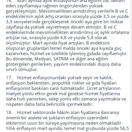
16. Mart ayında aylık enflasyonun ana eğilimi ise, devam
eden zayıflamaya rağmen öngörülenden yüksek
gerçekleşmiştir. Mevsimsellikten arındırılmış verilerle B ve C
endekslerinin aylık artış oranları sırasıyla yüzde 3,5 ve yüzde
3,9 seviyelerinde gerçekleşerek önceki aya göre bir miktar
zayıflasa da yüksek seyretmeye devam etmiştir. B ve C
endekslerinde mevsimsellikten arındırılmış üç aylık ortalama
artışlar ise, sırasıyla yüzde 4,8 ve yüzde 5,4 olarak
ölçülmüştür. Mart ayında fiyat artışları, B endeksini
oluşturan gruplardan temel malda önceki aya kıyasla güç
kazanırken, hizmet ve özellikle işlenmiş gıdada zayıflamıştır.
Bu dönemde, Medyan, SATRIM ve diğer ana eğilim
göstergeleri gerilerken, yayılım endeksindeki düşüş daha
sınırlı olmuştur.
17. Hizmet enflasyonundaki yüksek seyir ve katılık,
enflasyon beklentileri, jeopolitik riskler ve gıda fiyatları
enflasyonist baskıları canlı tutmaktadır. Ücret artışlarının
maliyet yönlü etkisi gerek mal gerekse hizmet fiyatlarına
daha hızlı yansırken, talep yönlü etki zamana yayılmakta ve
nispeten daha fazla belirsizlik içermektedir.
18. Hizmet sektöründe hâkim olan fiyatlama davranışı
önemli bir atalete ve şokların enflasyon üzerindeki
etkilerinin uzun bir süreye yayılmasına neden olmaktadır.
Yıllık enflasyon mart ayında, temel mal grubunda yüzde 56,5