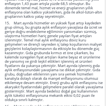
enflasyon 1,43 puan artışla yüzde 68,5 olmuştur. Bu
dönemde temel mal, hizmet ve enerji gruplarının yıllık
enflasyona olan katkısı yükselirken, gıda ile alkol-tütün-altın
gruplarının katkısı yatay seyretmiştir.
15. Mart ayında hizmetler en yüksek fiyat artışı kaydeden
grup olmuş, bu grupta aylık enflasyon yavaşlasa da ücret ve
geriye doğru endeksleme eğiliminin yansımaları sürmüş,
ulaştırma hizmetleri hariç genele yayılan fiyat artışları
izlenmiştir. Temel mal aylık enflasyonu döviz kuru
gelişmeleri ve dirençli seyreden iç talep koşullarının maliyet
geçişlerini kolaylaştırmasının da etkisiyle bu dönemde güç
kazanmıştır. Gıda grubunda kırmızı et öne çıkarken, bu
kalemde süregelen fiyat artışları ikame beyaz et ürünlerine
de yansımış ve girdi teşkil ettikleri işlenmiş et ürünleri
fiyatlarını da yukarıya çekmiştir. Mart ayında işlenmiş gıda
aylık enflasyonundaki yavaşlama ise dikkat çekmiştir. Gıda
grubu, doğrudan etkilerinin yanı sıra yemek hizmetleri
kanalıyla dolaylı olarak da manşet enflasyonunu olumsuz
etkilemeye devam etmiştir. Enerji grubu aylık enflasyonu ise
akaryakıt fiyatlarındaki gelişmelere paralel olarak yavaşlama
göstermiştir. Mart ayında bedelsiz doğal gaz kullanımının
aylık tüketici enflasyonuna mekanik etkisi 0,02 puan ile
oldukça sınırlı kalmıştır.