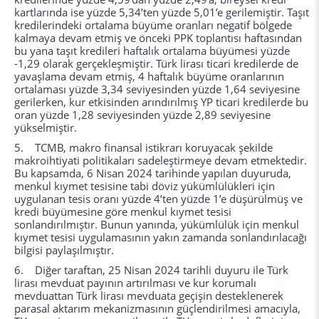
kartlarında ise yüzde 5,34’ten yüzde 5,01’e gerilemiştir. Taşıt
kredilerindeki ortalama büyüme oranları negatif bölgede
kalmaya devam etmiş ve önceki PPK toplantısı haftasından
bu yana taşıt kredileri haftalık ortalama büyümesi yüzde
-1,29 olarak gerçekleşmiştir. Türk lirası ticari kredilerde de
yavaşlama devam etmiş, 4 haftalık büyüme oranlarının
ortalaması yüzde 3,34 seviyesinden yüzde 1,64 seviyesine
gerilerken, kur etkisinden arındırılmış YP ticari kredilerde bu
oran yüzde 1,28 seviyesinden yüzde 2,89 seviyesine
yükselmiştir.
5. TCMB, makro finansal istikrarı koruyacak şekilde
makroihtiyati politikaları sadeleştirmeye devam etmektedir.
Bu kapsamda, 6 Nisan 2024 tarihinde yapılan duyuruda,
menkul kıymet tesisine tabi döviz yükümlülükleri için
uygulanan tesis oranı yüzde 4’ten yüzde 1’e düşürülmüş ve
kredi büyümesine göre menkul kıymet tesisi
sonlandırılmıştır. Bunun yanında, yükümlülük için menkul
kıymet tesisi uygulamasının yakın zamanda sonlandırılacağı
bilgisi paylaşılmıştır.
6. Diğer taraftan, 25 Nisan 2024 tarihli duyuru ile Türk
lirası mevduat payının artırılması ve kur korumalı
mevduattan Türk lirası mevduata geçişin desteklenerek
parasal aktarım mekanizmasının güçlendirilmesi amacıyla,