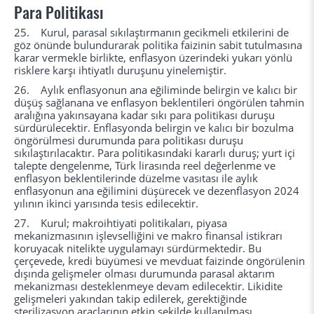
Para Politikası
25. Kurul, parasal sıkılaştırmanın gecikmeli etkilerini de
göz önünde bulundurarak politika faizinin sabit tutulmasına
karar vermekle birlikte, enflasyon üzerindeki yukarı yönlü
risklere karşı ihtiyatlı duruşunu yinelemiştir.
26. Aylık enflasyonun ana eğiliminde belirgin ve kalıcı bir
düşüş sağlanana ve enflasyon beklentileri öngörülen tahmin
aralığına yakınsayana kadar sıkı para politikası duruşu
sürdürülecektir. Enflasyonda belirgin ve kalıcı bir bozulma
öngörülmesi durumunda para politikası duruşu
sıkılaştırılacaktır. Para politikasındaki kararlı duruş; yurt içi
talepte dengelenme, Türk lirasında reel değerlenme ve
enflasyon beklentilerinde düzelme vasıtası ile aylık
enflasyonun ana eğilimini düşürecek ve dezenflasyon 2024
yılının ikinci yarısında tesis edilecektir.
27. Kurul; makroihtiyati politikaları, piyasa
mekanizmasının işlevselliğini ve makro finansal istikrarı
koruyacak nitelikte uygulamayı sürdürmektedir. Bu
çerçevede, kredi büyümesi ve mevduat faizinde öngörülenin
dışında gelişmeler olması durumunda parasal aktarım
mekanizması desteklenmeye devam edilecektir. Likidite
gelişmeleri yakından takip edilerek, gerektiğinde
sterilizasyon araçlarının etkin şekilde kullanılması