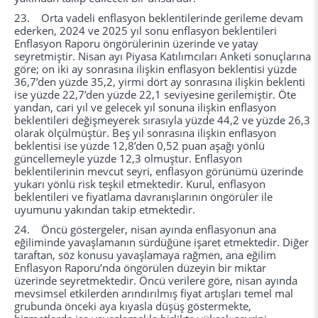
23. Orta vadeli enflasyon beklentilerinde gerileme devam
ederken, 2024 ve 2025 yıl sonu enflasyon beklentileri
Enflasyon Raporu öngörülerinin üzerinde ve yatay
seyretmiştir. Nisan ayı Piyasa Katılımcıları Anketi sonuçlarına
göre; on iki ay sonrasına ilişkin enflasyon beklentisi yüzde
36,7’den yüzde 35,2, yirmi dört ay sonrasına ilişkin beklenti
ise yüzde 22,7’den yüzde 22,1 seviyesine gerilemiştir. Öte
yandan, cari yıl ve gelecek yıl sonuna ilişkin enflasyon
beklentileri değişmeyerek sırasıyla yüzde 44,2 ve yüzde 26,3
olarak ölçülmüştür. Beş yıl sonrasına ilişkin enflasyon
beklentisi ise yüzde 12,8’den 0,52 puan aşağı yönlü
güncellemeyle yüzde 12,3 olmuştur. Enflasyon
beklentilerinin mevcut seyri, enflasyon görünümü üzerinde
yukarı yönlü risk teşkil etmektedir. Kurul, enflasyon
beklentileri ve fiyatlama davranışlarının öngörüler ile
uyumunu yakından takip etmektedir.
24. Öncü göstergeler, nisan ayında enflasyonun ana
eğiliminde yavaşlamanın sürdüğüne işaret etmektedir. Diğer
taraftan, söz konusu yavaşlamaya rağmen, ana eğilim
Enflasyon Raporu’nda öngörülen düzeyin bir miktar
üzerinde seyretmektedir. Öncü verilere göre, nisan ayında
mevsimsel etkilerden arındırılmış fiyat artışları temel mal
grubunda önceki aya kıyasla düşüş göstermekte,