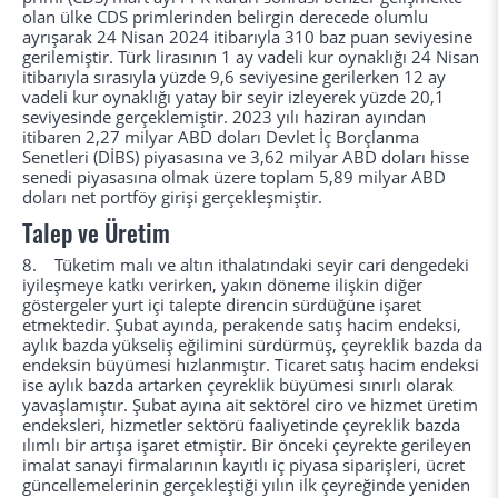
olan ülke CDS primlerinden belirgin derecede olumlu
ayrışarak 24 Nisan 2024 itibarıyla 310 baz puan seviyesine
gerilemiştir. Türk lirasının 1 ay vadeli kur oynaklığı 24 Nisan
itibarıyla sırasıyla yüzde 9,6 seviyesine gerilerken 12 ay
vadeli kur oynaklığı yatay bir seyir izleyerek yüzde 20,1
seviyesinde gerçeklemiştir. 2023 yılı haziran ayından
itibaren 2,27 milyar ABD doları Devlet İç Borçlanma
Senetleri (DİBS) piyasasına ve 3,62 milyar ABD doları hisse
senedi piyasasına olmak üzere toplam 5,89 milyar ABD
doları net portföy girişi gerçekleşmiştir.
Talep ve Üretim
8. Tüketim malı ve altın ithalatındaki seyir cari dengedeki
iyileşmeye katkı verirken, yakın döneme ilişkin diğer
göstergeler yurt içi talepte direncin sürdüğüne işaret
etmektedir. Şubat ayında, perakende satış hacim endeksi,
aylık bazda yükseliş eğilimini sürdürmüş, çeyreklik bazda da
endeksin büyümesi hızlanmıştır. Ticaret satış hacim endeksi
ise aylık bazda artarken çeyreklik büyümesi sınırlı olarak
yavaşlamıştır. Şubat ayına ait sektörel ciro ve hizmet üretim
endeksleri, hizmetler sektörü faaliyetinde çeyreklik bazda
ılımlı bir artışa işaret etmiştir. Bir önceki çeyrekte gerileyen
imalat sanayi firmalarının kayıtlı iç piyasa siparişleri, ücret
güncellemelerinin gerçekleştiği yılın ilk çeyreğinde yeniden