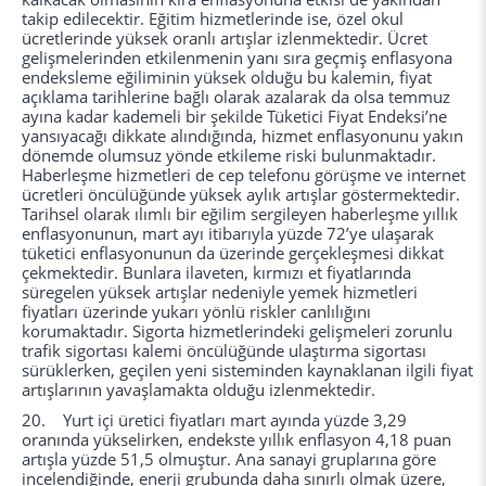
takip edilecektir. Eğitim hizmetlerinde ise, özel okul
ücretlerinde yüksek oranlı artışlar izlenmektedir. Ücret
gelişmelerinden etkilenmenin yanı sıra geçmiş enflasyona
endeksleme eğiliminin yüksek olduğu bu kalemin, fiyat
açıklama tarihlerine bağlı olarak azalarak da olsa temmuz
ayına kadar kademeli bir şekilde Tüketici Fiyat Endeksi’ne
yansıyacağı dikkate alındığında, hizmet enflasyonunu yakın
dönemde olumsuz yönde etkileme riski bulunmaktadır.
Haberleşme hizmetleri de cep telefonu görüşme ve internet
ücretleri öncülüğünde yüksek aylık artışlar göstermektedir.
Tarihsel olarak ılımlı bir eğilim sergileyen haberleşme yıllık
enflasyonunun, mart ayı itibarıyla yüzde 72’ye ulaşarak
tüketici enflasyonunun da üzerinde gerçekleşmesi dikkat
çekmektedir. Bunlara ilaveten, kırmızı et fiyatlarında
süregelen yüksek artışlar nedeniyle yemek hizmetleri
fiyatları üzerinde yukarı yönlü riskler canlılığını
korumaktadır. Sigorta hizmetlerindeki gelişmeleri zorunlu
trafik sigortası kalemi öncülüğünde ulaştırma sigortası
sürüklerken, geçilen yeni sisteminden kaynaklanan ilgili fiyat
artışlarının yavaşlamakta olduğu izlenmektedir.
20. Yurt içi üretici fiyatları mart ayında yüzde 3,29
oranında yükselirken, endekste yıllık enflasyon 4,18 puan
artışla yüzde 51,5 olmuştur. Ana sanayi gruplarına göre
incelendiğinde, enerji grubunda daha sınırlı olmak üzere,