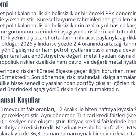
omi
et politikalarına ilişkin belirsizlikler bir önceki PPK döne
ilde yükselmiştir. Küresel büyüme tahminlerinde görülen s
t politikalarına ilişkin belirsizliklerin azalmış olmasına k
e görünümü üzerindeki aşağı yönlü riskleri canlı tutmakt
ürkiye’nin dış ticaret ortaklarının ihracat paylarıyla ağırl
 olduğu; 2026 yılında ise yüzde 2,4 oranında artacağı ta
rz yönlü gelişmeler ham petrol fiyatlarını baskılamaya deva
er taraftan, endüstriyel ve değerli metal fiyatları kaynaklı o
politik riskler özellikle ham petrol ve değerli metal fiyatla
rindeki riskler küresel ölçekte geçerliliğini korurken, mer
rdürmektedir. Son dönemde, risk iştahındaki dalgalanmalara 
lke hisse senedi piyasalarından portföy çıkışları gözlenirken
ri üzerindeki aşağı yönlü riskleri canlı tutmaktadır.
nansal Koşullar
L) mevduat faiz oranları, 12 Aralık ile biten haftaya kıyasl
 gerçekleşmiştir. Aynı dönemde TL ticari kredi faizleri (Kr
0,1 seviyesinde oluşmuştur. İhtiyaç kredisi faizlerinde ban
 İhtiyaç kredisi (Kredili Mevduat Hesabı hariç) faizleri 61
larak yüzde 36,3; zaman zaman oynak bir seyir izleyen taşı