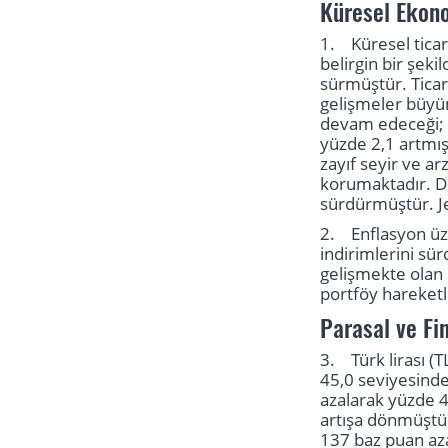
Küresel Ekon
1. Küresel ticar
belirgin bir şek
sürmüştür. Ticare
gelişmeler büyüm
devam edeceği; T
yüzde 2,1 artmış
zayıf seyir ve a
korumaktadır. Diğ
sürdürmüştür. Jeo
2. Enflasyon üze
indirimlerini sü
gelişmekte olan ü
portföy hareketle
Parasal ve Fi
3. Türk lirası (T
45,0 seviyesinde
azalarak yüzde 4
artışa dönmüştür.
137 baz puan aza