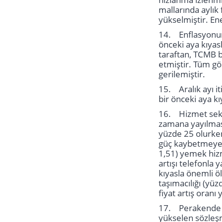
mallarında aylık 
yükselmiştir. En
14. Enflasyonun 
önceki aya kıyasl
taraftan, TCMB b
etmiştir. Tüm gö
gerilemiştir.
15. Aralık ayı i
bir önceki aya k
16. Hizmet sektö
zamana yayılmas
yüzde 25 olurken
güç kaybetmeye d
1,51) yemek hizme
artışı telefonla
kıyasla önemli öl
taşımacılığı (yü
fiyat artış oranı 
17. Perakende Ö
yükselen sözleşm