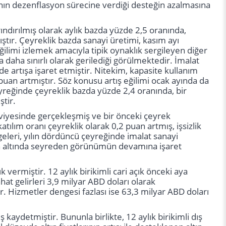
arının dezenflasyon sürecine verdiği desteğin azalmasına
dırılmış olarak aylık bazda yüzde 2,5 oranında,
ıştır. Çeyreklik bazda sanayi üretimi, kasım ayı
ilimi izlemek amacıyla tipik oynaklık sergileyen diğer
 daha sınırlı olarak gerilediği görülmektedir. İmalat
e artışa işaret etmiştir. Nitekim, kapasite kullanım
 puan artmıştır. Söz konusu artış eğilimi ocak ayında da
eyreğinde çeyreklik bazda yüzde 2,4 oranında, bir
tir.
viyesinde gerçekleşmiş ve bir önceki çeyrek
ılım oranı çeyreklik olarak 0,2 puan artmış, işsizlik
eleri, yılın dördüncü çeyreğinde imalat sanayi
nın altında seyreden görünümün devamına işaret
vermiştir. 12 aylık birikimli cari açık önceki aya
at gelirleri 3,9 milyar ABD doları olarak
r. Hizmetler dengesi fazlası ise 63,3 milyar ABD doları
 kaydetmiştir. Bununla birlikte, 12 aylık birikimli dış