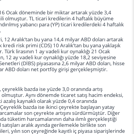
k–16 Ocak döneminde bir miktar artarak yüzde 3,4
kili olmuştur. TL ticari kredilerin 4 haftalık büyüme
ırılmış yabancı para (YP) ticari kredilerdeki 4 haftalık
.
 12 Aralık’tan bu yana 14,4 milyar ABD doları artarak
k kredi risk primi (CDS) 10 Aralık’tan bu yana yaklaşık
Türk lirasının 1 ay vadeli kur oynaklığı 21 Ocak
rken, 12 ay vadeli kur oynaklığı yüzde 18,2 seviyesine
enetleri (DİBS) piyasasına 2,6 milyar ABD doları, hisse
 ABD doları net portföy girişi gerçekleşmiştir.
çeyreklik bazda ise yüzde 3,0 oranında artış
ük olmuştur. Aynı dönemde ticaret satış hacim endeksi,
i azalış kaynaklı olarak yüzde 0,4 oranında
 Çeyreklik bazda ise ikinci çeyrekte başlayan yatay
harcamalar son çeyrekte artışını sürdürmüştür. Diğer
ında tüketim harcamalarının daha ılımlı gerçekleştiği
atışları aralık ayında gerilemekle birlikte son
ri, yılın son çeyreğinde kayıtlı iç piyasa siparişlerinde