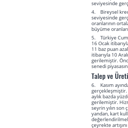
seviyesinde gerç
4. Bireysel kred
seviyesinde gerçe
oranlarının ortal
büyüme oranların
5. Türkiye Cumhu
16 Ocak itibarıyl
11 baz puan azal
itibarıyla 10 Ara
gerilemiştir. Ön
senedi piyasasın
Talep ve Üret
6. Kasım ayında 
gerçekleşmiştir.
aylık bazda yüzd
gerilemiştir. Hi
seyrin yılın son
yandan, kart kull
değerlendirilmek
çeyrekte artışını