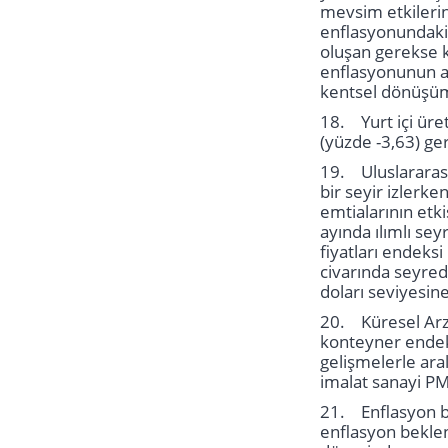
mevsim etkilerin
enflasyonundaki
oluşan gerekse k
enflasyonunun al
kentsel dönüşüm 
18. Yurt içi üret
(yüzde -3,63) ger
19. Uluslararası
bir seyir izlerke
emtialarının etk
ayında ılımlı sey
fiyatları endeksi
civarında seyrede
doları seviyesin
20. Küresel Arz 
konteyner endeks
gelişmelerle ara
imalat sanayi PMI
21. Enflasyon be
enflasyon beklen