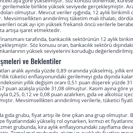
 önceki aya göre yükselmiştir. Söz konusu dönemde, küresel d
r gerilemekle birlikte yüksek seviyede gerçekleşmiştir. Aralık 
oları olmuştur. Mevcut veriler ışığında, 12 aylık birikimli ca
 Mevsimsellikten arındırılmış tüketim malı ithalatı, dördünc
t verileri ocak ayı için yüksek frekanslı öncü verilerle berab
tta artışa işaret etmektedir.
finansmanı tarafında, bankacılık sektörünün 12 aylık birik
çekleşmiştir. Söz konusu oran, bankacılık sektörü dışında
mkanlarının yüksek seviyelerini koruduğu değerlendirilmişt
işmeleri ve Beklentiler
atları aralık ayında yüzde 0,89 oranında yükselmiş, yıllık 
ıllık tüketici enflasyonundaki gerilemeyi gıda dışında kala
endeksinin yıllık değişim oranı 0,51 puan düşerek yüzde 31
57 puan azalışla yüzde 31,08 olmuştur. Kasım ayına göre yıl
ıyla 0,25, 0,12 ve 0,08 puan azalırken, gıda ve alkolsüz içece
ıştır. Mevsimsellikten arındırılmış verilerle, tüketici fiyatl
a gıda grubu, fiyat artışı ile öne çıkan ana grup olmuştur. 
ze fiyatlarındaki yükseliş rol oynarken, kırmızı et fiyatların
Hizmet grubunda, kira aylık enflasyonundaki zayıflama de
ştir. Temel mal grubunda, giyim ve ayakkabı fiyatları mevsi