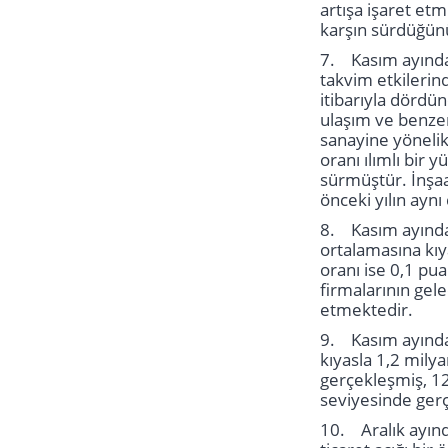
artışa işaret etm
karşın sürdüğün
7. Kasım ayında 
takvim etkilerind
itibarıyla dördü
ulaşım ve benzeri
sanayine yönelik
oranı ılımlı bir 
sürmüştür. İnşaa
önceki yılın ayn
8. Kasım ayında 
ortalamasına kıy
oranı ise 0,1 pu
firmalarının gel
etmektedir.
9. Kasım ayında c
kıyasla 1,2 mily
gerçekleşmiş, 12
seviyesinde ger
10. Aralık ayında