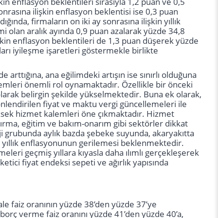
in enflasyon beklentileri sırasıyla 1,2 puan ve 0,5
rasına ilişkin enflasyon beklentisi ise 0,3 puan
ında, firmaların on iki ay sonrasına ilişkin yıllık
mi olan aralık ayında 0,9 puan azalarak yüzde 34,8
işkin enflasyon beklentileri de 1,3 puan düşerek yüzde
arı iyileşme işaretleri göstermekle birlikte
arttığına, ana eğilimdeki artışın ise sınırlı olduğuna
lemleri önemli rol oynamaktadır. Özellikle bir önceki
olarak belirgin şekilde yükselmektedir. Buna ek olarak,
yönlendirilen fiyat ve maktu vergi güncellemeleri ile
ksek hizmet kalemleri öne çıkmaktadır. Hizmet
rma, eğitim ve bakım-onarım gibi sektörler dikkat
ji grubunda aylık bazda şebeke suyunda, akaryakıtta
up yıllık enflasyonunun gerilemesi beklenmektedir.
eleri geçmiş yıllara kıyasla daha ılımlı gerçekleşerek
ketici fiyat endeksi sepeti ve ağırlık yapısında
ihale faiz oranının yüzde 38’den yüzde 37’ye
 borç verme faiz oranını yüzde 41’den yüzde 40’a,