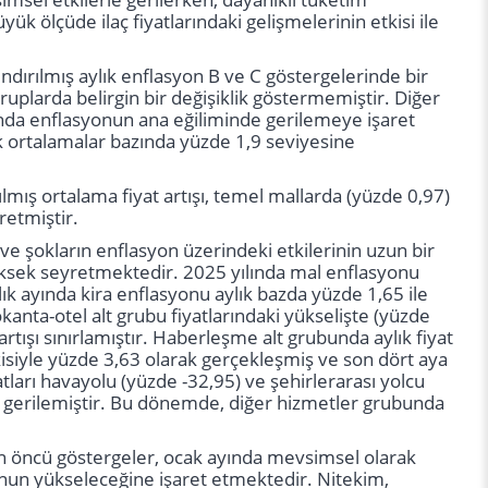
yük ölçüde ilaç fiyatlarındaki gelişmelerinin etkisi ile
ndırılmış aylık enflasyon B ve C göstergelerinde bir
gruplarda belirgin bir değişiklik göstermemiştir. Diğer
ında enflasyonun ana eğiliminde gerilemeye işaret
ık ortalamalar bazında yüzde 1,9 seviyesine
lmış ortalama fiyat artışı, temel mallarda (yüzde 0,97)
retmiştir.
e şokların enflasyon üzerindeki etkilerinin uzun bir
sek seyretmektedir. 2025 yılında mal enflasyonu
k ayında kira enflasyonu aylık bazda yüzde 1,65 ile
anta-otel alt grubu fiyatlarındaki yükselişte (yüzde
rtışı sınırlamıştır. Haberleşme alt grubunda aylık fiyat
tkisiyle yüzde 3,63 olarak gerçekleşmiş ve son dört aya
atları havayolu (yüzde -32,95) ve şehirlerarası yolcu
da gerilemiştir. Bu dönemde, diğer hizmetler grubunda
n öncü göstergeler, ocak ayında mevsimsel olarak
unun yükseleceğine işaret etmektedir. Nitekim,