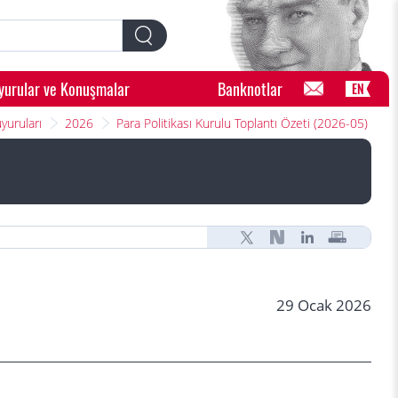
yurular ve Konuşmalar
Banknotlar
EN
yuruları
2026
Para Politikası Kurulu Toplantı Özeti (2026-05)
29 Ocak 2026