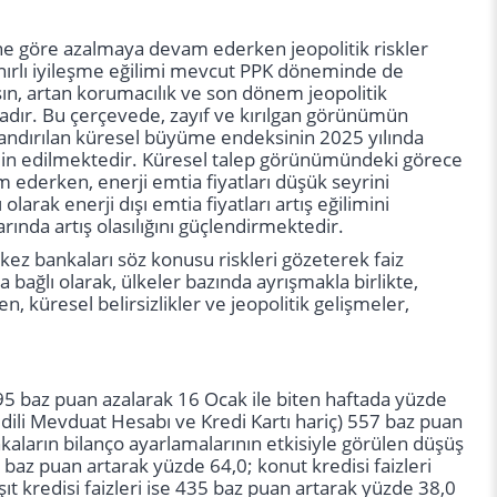
mine göre azalmaya devam ederken jeopolitik riskler
ınırlı iyileşme eğilimi mevcut PPK döneminde de
arşın, artan korumacılık ve son dönem jeopolitik
adır. Bu çerçevede, zayıf ve kırılgan görünümün
ıklandırılan küresel büyüme endeksinin 2025 yılında
hmin edilmektedir. Küresel talep görünümündeki görece
m ederken, enerji emtia fiyatları düşük seyrini
larak enerji dışı emtia fiyatları artış eğilimini
rında artış olasılığını güçlendirmektedir.
kez bankaları söz konusu riskleri gözeterek faiz
bağlı olarak, ülkeler bazında ayrışmakla birlikte,
, küresel belirsizlikler ve jeopolitik gelişmeler,
a 95 baz puan azalarak 16 Ocak ile biten haftada yüzde
edili Mevduat Hesabı ve Kredi Kartı hariç) 557 baz puan
kaların bilanço ayarlamalarının etkisiyle görülen düşüş
5 baz puan artarak yüzde 64,0; konut kredisi faizleri
t kredisi faizleri ise 435 baz puan artarak yüzde 38,0