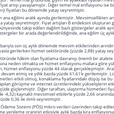
fiyat artışı yavaşlamıştır. Diğer temel mal enflasyonu ise bü
erji fiyatları bu dönemde yatay seyretmiştir.
ana eğilimi aralık ayında gerilemiştir. Mevsimsellikten arı
a yatay seyretmiştir. Fiyat artışları B endeksini oluşturan 
ünyesinde takip edilen dağılım bazlı göstergeler aralık ay
stergeler bir arada değerlendirildiğinde, ana eğilim üç ayl
tibarıyla son üç aylık dönemde mevsim etkilerinden arındırı
ıyasla gerilerken hizmet sektöründe (yüzde 2,88) yatay sey
ründe hâkim olan fiyatlama davranışı önemli bir atalete v
ına neden olmakta ve hizmet enflasyonu mallara göre yük
, hizmet enflasyonu yüzde 44 olarak gerçekleşmiştir. Aralı
evam etmiş ve yıllık bazda yüzde 61,61’e gerilemiştir. Lok
tleri etkili olmuş, konaklama fiyatlarındaki düşüş ise bu a
 yapılan görüşme ve internet ücretlerindeki yükselişlerin e
çüde güçlenmiştir. Diğer taraftan, ulaştırma hizmetleri fiy
zde -4,32) kaynaklı mevsimsel etkilerle yüzde 2,66 oranın
yüzde 0,36 ile ılımlı seyretmiştir.
deme Sistemi (PÖS) mikro verileri üzerinden takip edile
e yenileme oranının etkisiyle aylık bazda kira enflasyon