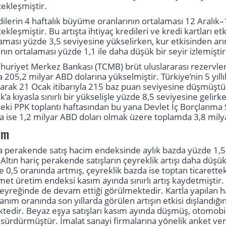
ekleşmiştir.
ilerin 4 haftalık büyüme oranlarının ortalaması 12 Aralı
kleşmiştir. Bu artışta ihtiyaç kredileri ve kredi kartları et
aması yüzde 3,5 seviyesine yükselirken, kur etkisinden arınd
ın ortalaması yüzde 1,1 ile daha düşük bir seyir izlemiştir
riyet Merkez Bankası (TCMB) brüt uluslararası rezervleri,
a 205,2 milyar ABD dolarına yükselmiştir. Türkiye’nin 5 yıllı
arak 21 Ocak itibarıyla 215 baz puan seviyesine düşmüştür. 
lık’a kıyasla sınırlı bir yükselişle yüzde 8,5 seviyesine geli
ceki PPK toplantı haftasından bu yana Devlet İç Borçlanma S
a ise 1,2 milyar ABD doları olmak üzere toplamda 3,8 milyar
im
perakende satış hacim endeksinde aylık bazda yüzde 1,5, 
 Altın hariç perakende satışların çeyreklik artışı daha düş
e 0,5 oranında artmış, çeyreklik bazda ise toptan ticarettek
zmet üretim endeksi kasım ayında sınırlı artış kaydetmiştir.
 çeyreğinde de devam ettiği görülmektedir. Kartla yapılan 
anım oranında son yıllarda görülen artışın etkisi dışlandığ
tedir. Beyaz eşya satışları kasım ayında düşmüş, otomobil s
 sürdürmüştür. İmalat sanayi firmalarına yönelik anket verile