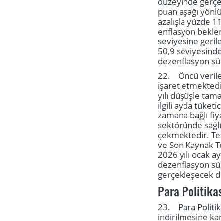
düzeyinde gerçekl
puan aşağı yönlü
azalışla yüzde 11
enflasyon beklen
seviyesine geril
50,9 seviyesinde 
dezenflasyon sü
22. Öncü veriler
işaret etmektedi
yılı düşüşle tam
ilgili ayda tüket
zamana bağlı fi
sektöründe sağlı
çekmektedir. Tem
ve Son Kaynak Te
2026 yılı ocak a
dezenflasyon süre
gerçekleşecek de
Para Politika
23. Para Politika
indirilmesine ka