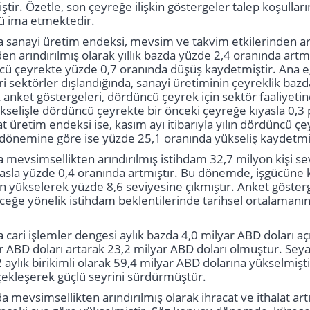
iştir. Özetle, son çeyreğe ilişkin göstergeler talep koşull
ü ima etmektedir.
sanayi üretim endeksi, mevsim ve takvim etkilerinden arın
en arındırılmış olarak yıllık bazda yüzde 2,4 oranında artm
ncü çeyrekte yüzde 0,7 oranında düşüş kaydetmiştir. Ana eğ
 sektörler dışlandığında, sanayi üretiminin çeyreklik bazda
 anket göstergeleri, dördüncü çeyrek için sektör faaliyetind
yükselişle dördüncü çeyrekte bir önceki çeyreğe kıyasla 0,3
t üretim endeksi ise, kasım ayı itibarıyla yılın dördüncü ç
ı dönemine göre ise yüzde 25,1 oranında yükseliş kaydetmiş
mevsimsellikten arındırılmış istihdam 32,7 milyon kişi se
asla yüzde 0,4 oranında artmıştır. Bu dönemde, işgücüne kat
an yükselerek yüzde 8,6 seviyesine çıkmıştır. Anket gösterg
eceğe yönelik istihdam beklentilerinde tarihsel ortalama
ari işlemler dengesi aylık bazda 4,0 milyar ABD doları açık 
ar ABD doları artarak 23,2 milyar ABD doları olmuştur. Seyah
 aylık birikimli olarak 59,4 milyar ABD dolarına yükselmişti
çekleşerek güçlü seyrini sürdürmüştür.
 mevsimsellikten arındırılmış olarak ihracat ve ithalat artış