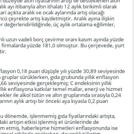
üzeyde altın fiyatlarının artışı ile desteklenen altın
ayı itibarıyla altın ithalatı 12 aylık birikimli olarak
ri açıkta aralık ve ocak aylarında artış olacağı
ü çeyrekte artış kaydetmiştir. Aralık ayına ilişkin
er değerlendirildiğinde, üç aylık ortalama eğilimler,
imli uzun vadeli borç çevirme oranı kasım ayında yüzde
ki firmalarda yüzde 181,0 olmuştur. Bu çerçevede, yurt
ir.
enflasyon 0,18 puan düşüşle yılı yüzde 30,89 seviyesinde
n gruplar sürüklerken, gıda grubunda yıllık enflasyon
,66 seviyesinde gerçekleşmiş; C endeksinin yıllık
lık enflasyona katkılar temel mallar, enerji ve hizmet
kler ile alkol tütün ve altın gruplarında sırasıyla 0,24
arının aylık artışı bir önceki aya kıyasla 0,2 puan
Bu dönemde, işlenmemiş gıda fiyatlarındaki artışta,
daki artışın etkisi işlenmiş et ürünlerinde de
vam etmiş, haberleşme hizmetleri enflasyonunda ise
msel etkilerle gerilerken, dayanıklı tüketim