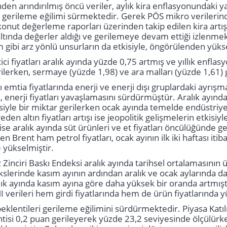
den arındırılmış öncü veriler, aylık kira enflasyonundaki 
 gerileme eğilimi sürmektedir. Gerek PÖS mikro verilerin
onut değerleme raporları üzerinden takip edilen kira artış 
tında değerler aldığı ve gerilemeye devam ettiği izlenmek
gibi arz yönlü unsurların da etkisiyle, öngörülenden yük
ici fiyatları aralık ayında yüzde 0,75 artmış ve yıllık enf
ilerken, sermaye (yüzde 1,98) ve ara malları (yüzde 1,61) gö
 emtia fiyatlarında enerji ve enerji dışı gruplardaki ayrış
n, enerji fiyatları yavaşlamasını sürdürmüştür. Aralık ayınd
isiyle bir miktar gerilerken ocak ayında temelde endüstriye
reden altın fiyatları artışı ise jeopolitik gelişmelerin etkisi
 ise aralık ayında süt ürünleri ve et fiyatları öncülüğünde 
n Brent ham petrol fiyatları, ocak ayının ilk iki haftası it
e yükselmiştir.
Zinciri Baskı Endeksi aralık ayında tarihsel ortalamasının 
lerinde kasım ayının ardından aralık ve ocak aylarında da 
lık ayında kasım ayına göre daha yüksek bir oranda artmış
 verileri hem girdi fiyatlarında hem de ürün fiyatlarında yü
klentileri gerileme eğilimini sürdürmektedir. Piyasa Katılı
tisi 0,2 puan gerileyerek yüzde 23,2 seviyesinde ölçülürke