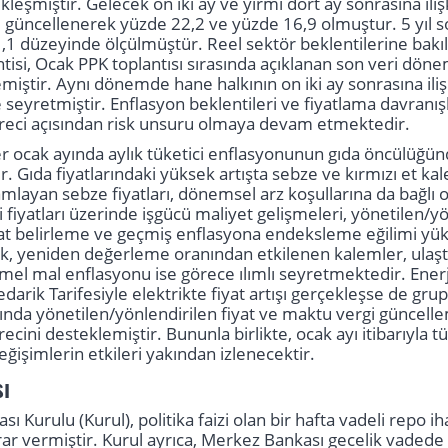
eşmiştir. Gelecek on iki ay ve yirmi dört ay sonrasına ilişk
 güncellenerek yüzde 22,2 ve yüzde 16,9 olmuştur. 5 yıl son
,1 düzeyinde ölçülmüştür. Reel sektör beklentilerine bakıldığ
tisi, Ocak PPK toplantısı sırasında açıklanan son veri döne
emiştir. Aynı dönemde hane halkının on iki ay sonrasına il
seyretmiştir. Enflasyon beklentileri ve fiyatlama davranışl
reci açısından risk unsuru olmaya devam etmektedir.
 ocak ayında aylık tüketici enflasyonunun gıda öncülüğünde 
r. Gıda fiyatlarındaki yüksek artışta sebze ve kırmızı et ka
amlayan sebze fiyatları, dönemsel arz koşullarına da bağlı 
ici fiyatları üzerinde işgücü maliyet gelişmeleri, yönetilen/
yat belirleme ve geçmiş enflasyona endeksleme eğilimi yü
k, yeniden değerleme oranından etkilenen kalemler, ulaştı
el mal enflasyonu ise görece ılımlı seyretmektedir. Ener
darik Tarifesiyle elektrikte fiyat artışı gerçekleşse de gr
yında yönetilen/yönlendirilen fiyat ve maktu vergi güncellem
cini desteklemiştir. Bununla birlikte, ocak ayı itibarıyla tü
ğişimlerin etkileri yakından izlenecektir.
sı
sı Kurulu (Kurul), politika faizi olan bir hafta vadeli repo 
rar vermiştir. Kurul ayrıca, Merkez Bankası gecelik vadede