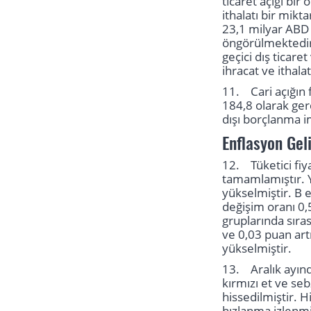
ticaret açığı bir
ithalatı bir mikta
23,1 milyar ABD d
öngörülmektedir.
geçici dış ticare
ihracat ve ithala
11. Cari açığın 
184,8 olarak ger
dışı borçlanma i
Enflasyon Gel
12. Tüketici fiy
tamamlamıştır. Y
yükselmiştir. B 
değişim oranı 0,
gruplarında sıras
ve 0,03 puan artm
yükselmiştir.
13. Aralık ayınd
kırmızı et ve seb
hissedilmiştir. 
hızlanma izlenmi