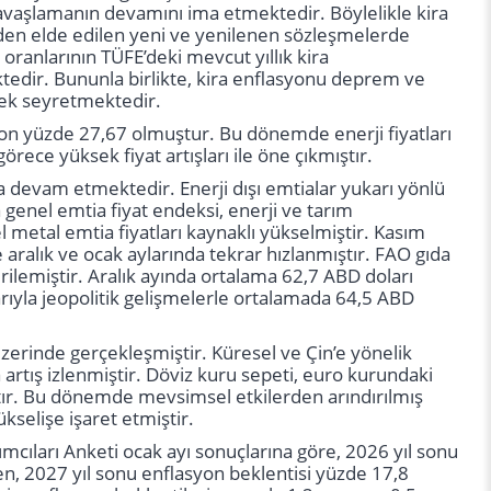
yavaşlamanın devamını ima etmektedir. Böylelikle kira
den elde edilen yeni ve yenilenen sözleşmelerde
oranlarının TÜFE’deki mevcut yıllık kira
tedir. Bununla birlikte, kira enflasyonu deprem ve
sek seyretmektedir.
lasyon yüzde 27,67 olmuştur. Bu dönemde enerji fiyatları
rece yüksek fiyat artışları ile öne çıkmıştır.
ma devam etmektedir. Enerji dışı emtialar yukarı yönlü
a genel emtia fiyat endeksi, enerji ve tarım
l metal emtia fiyatları kaynaklı yükselmiştir. Kasım
yle aralık ve ocak aylarında tekrar hızlanmıştır. FAO gıda
gerilemiştir. Aralık ayında ortalama 62,7 ABD doları
ibarıyla jeopolitik gelişmelerle ortalamada 64,5 ABD
üzerinde gerçekleşmiştir. Küresel ve Çin’e yönelik
artış izlenmiştir. Döviz kuru sepeti, euro kurundaki
tır. Bu dönemde mevsimsel etkilerden arındırılmış
kselişe işaret etmiştir.
mcıları Anketi ocak ayı sonuçlarına göre, 2026 yıl sonu
n, 2027 yıl sonu enflasyon beklentisi yüzde 17,8