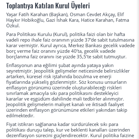
Toplantıya Katılan Kurul Üyeleri
Yaşar Fatih Karahan (Başkan), Osman Cevdet Akçay, Elif
Haykır Hobikoğlu, Gazi İshak Kara, Hatice Karahan, Fatma
Özkul.
Para Politikası Kurulu (Kurul), politika faizi olan bir hafta
vadeli repo ihale faiz oranının yüzde 37’de sabit tutulmasına
karar vermiştir. Kurul ayrıca, Merkez Bankası gecelik vadede
borç verme faiz oranını yüzde 40’ta, gecelik vadede
borçlanma faiz oranını ise yüzde 35,5’te sabit tutmuştur.
Enflasyonun ana eğilimi şubat ayında yataya yakın
seyretmiştir. Jeopolitik gelişmeler neticesinde belirsizlikler
artarken, küresel risk iştahında bozulma ve enerji
fiyatlarında yükseliş gözlenmiştir. Söz konusu unsurların
enflasyon görünümü üzerinde oluşturabileceği riskleri
sınırlamak amacıyla sıkı para politikasını destekleyici
kararlar ve eşgüdüm dahilinde mali tedbirler alınmıştır.
Jeopolitik gelişmelerin maliyet kanalı ve iktisadi faaliyet
üzerinden enflasyon görünümüne etkileri yakından takip
edilmektedir.
Fiyat istikrarı sağlanana kadar sürdürülecek sıkı para
politikası duruşu talep, kur ve beklenti kanalları üzerinden
dezenflasyon sürecini güçlendirecektir. Kurul politika faizine