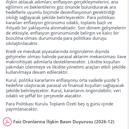
ilişkin atılacak adımları; enflasyon gerçekleşmelerini, ana
eğilimini ve beklentilerini göz önünde bulundurarak ara
hedeflerle uyumlu biçimde dezenflasyonun gerektirdiği
sıkılığı sağlayacak şekilde belirleyecektir. Para politikası
kararları enflasyon görünümü odaklı, toplantı bazlı ve
ihtiyatlı bir yaklaşımla alınmaktadır. Son dönem gelişmelerin
de etkisiyle, enflasyon görünümünde belirgin ve kalıcı bir
bozulma olması durumunda para politikası duruşu
sıkılaştırılacaktır.
Kredi ve mevduat piyasalarında öngörülenin dışında
gelişmeler olması halinde parasal aktarım mekanizması ilave
makroihtiyati adımlarla desteklenecektir. Likidite koşulları
yakından izlenmeye ve likidite yönetimi araçları etkili şekilde
kullanılmaya devam edilecektir.
Kurul, politika kararlarını enflasyonu orta vadede yüzde 5
hedefine ulaştıracak parasal ve finansal koşulları sağlayacak
şekilde belirleyecektir. Kurul, kararlarını öngörülebilir, veri
odaklı ve şeffaf bir çerçevede alacaktır.
Para Politikası Kurulu Toplantı Özeti beş iş günü içinde
yayımlanacaktır.
Faiz Oranlarına İlişkin Basın Duyurusu (2026-12)