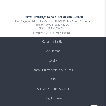
Türkiye Cumhuriyet Merkez Bankası İdare Merkezi
Hacı Bayram Mah. İstiklal Cad. No:10 06050 Ulus Altındağ Ankara
Telefon : (+90 312) 507 50 00
Faks : (+90 312) 507 56 40
TCMB © 2026 Tüm hakları saklıdır.
Kullanım Şartları
Site Haritası
Üyelik
Kamu Hizmetlerinin Sunumu
RSS
Şikayet Yönetim Sistemi
Bilgi Edinme