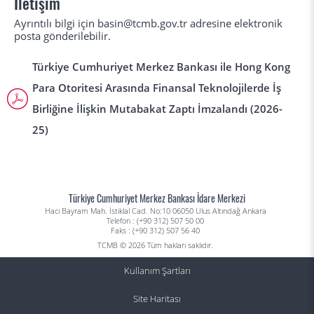
İletişim
Ayrıntılı bilgi için basin@tcmb.gov.tr adresine elektronik
posta gönderilebilir.
Türkiye Cumhuriyet Merkez Bankası ile Hong Kong
Para Otoritesi Arasında Finansal Teknolojilerde İş
Birliğine İlişkin Mutabakat Zaptı İmzalandı (2026-
25)
Türkiye Cumhuriyet Merkez Bankası İdare Merkezi
Hacı Bayram Mah. İstiklal Cad. No:10 06050 Ulus Altındağ Ankara
Telefon : (+90 312) 507 50 00
Faks : (+90 312) 507 56 40
TCMB © 2026 Tüm hakları saklıdır.
Kullanım Şartları
Site Haritası