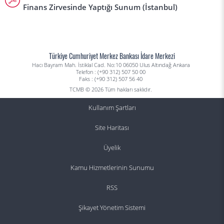
Finans Zirvesinde Yaptığı Sunum (İstanbul)
Türkiye Cumhuriyet Merkez Bankası İdare Merkezi
Hacı Bayram Mah. İstiklal Cad. No:10 06050 Ulus Altındağ Ankara
Telefon : (+90 312) 507 50 00
Faks : (+90 312) 507 56 40
TCMB © 2026 Tüm hakları saklıdır.
Kullanım Şartları
Site Haritası
Üyelik
Kamu Hizmetlerinin Sunumu
RSS
Şikayet Yönetim Sistemi