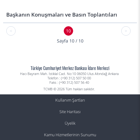
Başkanın Konuşmaları ve Basın Toplantıları
<
10
>
Sayfa 10 / 10
Türkiye Cumhuriyet Merkez Bankası İdare Merkezi
Hacı Bayram Mah. İstiklal Cad. No:10 06050 Ulus Altındağ Ankara
Telefon : (+90 312) 507 50 00
Faks : (+90 312) 507 56 40
TCMB © 2026 Tüm hakları saklıdır.
Kullanım Şartları
Site Haritası
Üyelik
Kamu Hizmetlerinin Sunumu