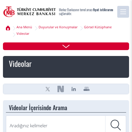
Merkez Bankasının temel amacı
fiyat istikrarını
sağlamaktır.
Ana Menü
Duyurular ve Konuşmalar
Görsel Kütüphane
Videolar
Videolar
Videolar İçerisinde Arama