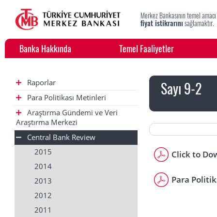
Merkez Bankasının temel amacı
fiyat istikrarını
sağlamaktır.
Banka Hakkında
Temel Faaliyetler
Raporlar
Sayı 9-2
Para Politikası Metinleri
Araştırma Gündemi ve Veri
Araştırma Merkezi
Central Bank Review
2015
Click to Do
2014
Para Politi
2013
2012
2011