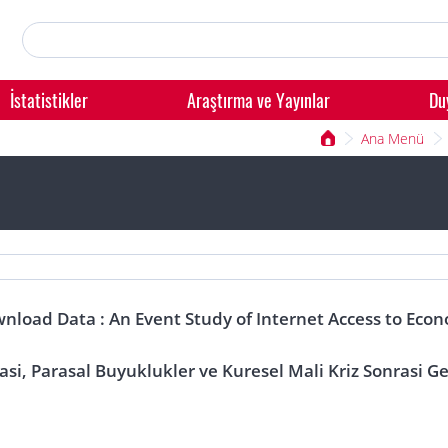
İstatistikler
Araştırma ve Yayınlar
Du
Ana Menü
wnload Data : An Event Study of Internet Access to Econo
kasi, Parasal Buyuklukler ve Kuresel Mali Kriz Sonrasi G