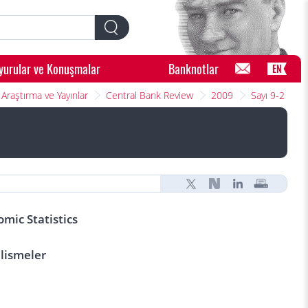
yurular ve Konuşmalar
Banknotlar
EN
Araştırma ve Yayınlar
Central Bank Review
2009
Sayı 9-2
mic Statistics
elismeler