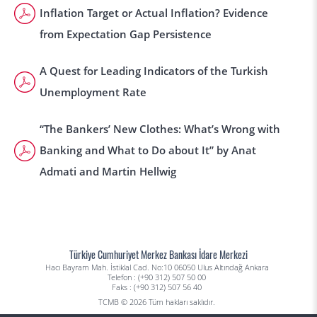
Inflation Target or Actual Inflation? Evidence
from Expectation Gap Persistence
A Quest for Leading Indicators of the Turkish
Unemployment Rate
“The Bankers’ New Clothes: What’s Wrong with
Banking and What to Do about It” by Anat
Admati and Martin Hellwig
Türkiye Cumhuriyet Merkez Bankası İdare Merkezi
Hacı Bayram Mah. İstiklal Cad. No:10 06050 Ulus Altındağ Ankara
Telefon : (+90 312) 507 50 00
Faks : (+90 312) 507 56 40
TCMB © 2026 Tüm hakları saklıdır.