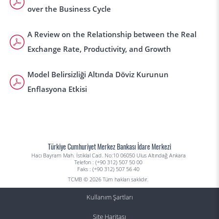
over the Business Cycle
A Review on the Relationship between the Real
Exchange Rate, Productivity, and Growth
Model Belirsizliği Altında Döviz Kurunun
Enflasyona Etkisi
Türkiye Cumhuriyet Merkez Bankası İdare Merkezi
Hacı Bayram Mah. İstiklal Cad. No:10 06050 Ulus Altındağ Ankara
Telefon : (+90 312) 507 50 00
Faks : (+90 312) 507 56 40
TCMB © 2026 Tüm hakları saklıdır.
Kullanım Şartları
Site Haritası