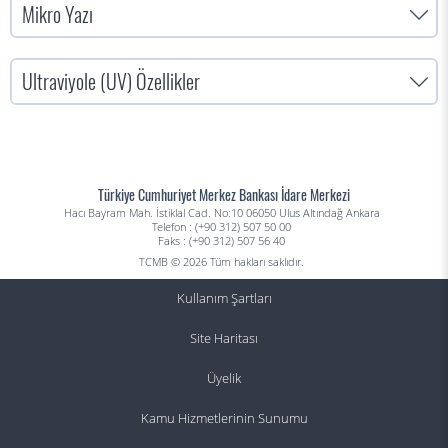
Mikro Yazı
Ultraviyole (UV) Özellikler
Türkiye Cumhuriyet Merkez Bankası İdare Merkezi
Hacı Bayram Mah. İstiklal Cad. No:10 06050 Ulus Altındağ Ankara
Telefon : (+90 312) 507 50 00
Faks : (+90 312) 507 56 40
TCMB © 2026 Tüm hakları saklıdır.
Kullanım Şartları
Site Haritası
Üyelik
Kamu Hizmetlerinin Sunumu