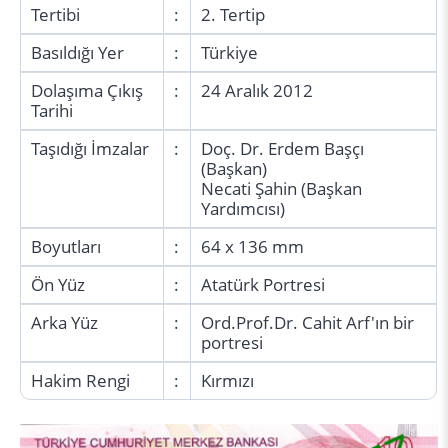
Tertibi
:
2. Tertip
Basıldığı Yer
:
Türkiye
Dolaşıma Çıkış
:
24 Aralık 2012
Tarihi
Taşıdığı İmzalar
:
Doç. Dr. Erdem Başçı
(Başkan)
Necati Şahin (Başkan
Yardımcısı)
Boyutları
:
64 x 136 mm
Ön Yüz
:
Atatürk Portresi
Arka Yüz
:
Ord.Prof.Dr. Cahit Arf'ın bir
portresi
Hakim Rengi
:
Kırmızı