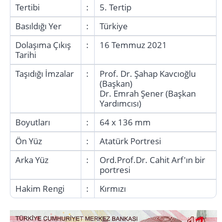
Tertibi
:
5. Tertip
Basıldığı Yer
:
Türkiye
Dolaşıma Çıkış
:
16 Temmuz 2021
Tarihi
Taşıdığı İmzalar
:
Prof. Dr. Şahap Kavcıoğlu
(Başkan)
Dr. Emrah Şener (Başkan
Yardımcısı)
Boyutları
:
64 x 136 mm
Ön Yüz
:
Atatürk Portresi
Arka Yüz
:
Ord.Prof.Dr. Cahit Arf'ın bir
portresi
Hakim Rengi
:
Kırmızı