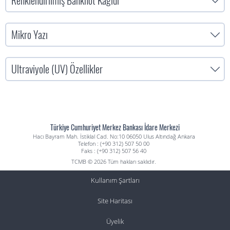
Renklendirilmiş Banknot Kağıdı
Mikro Yazı
Ultraviyole (UV) Özellikler
Türkiye Cumhuriyet Merkez Bankası İdare Merkezi
Hacı Bayram Mah. İstiklal Cad. No:10 06050 Ulus Altındağ Ankara
Telefon : (+90 312) 507 50 00
Faks : (+90 312) 507 56 40
TCMB © 2026 Tüm hakları saklıdır.
Kullanım Şartları
Site Haritası
Üyelik