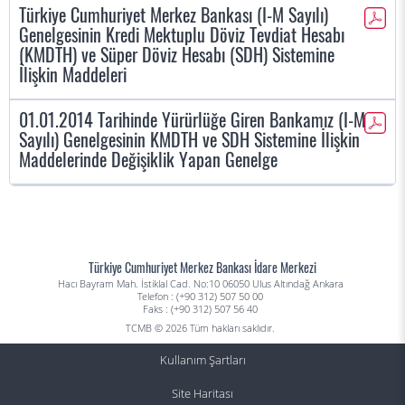
Türkiye Cumhuriyet Merkez Bankası (I-M Sayılı)
Genelgesinin Kredi Mektuplu Döviz Tevdiat Hesabı
(KMDTH) ve Süper Döviz Hesabı (SDH) Sistemine
İlişkin Maddeleri
01.01.2014 Tarihinde Yürürlüğe Giren Bankamız (I-M
Sayılı) Genelgesinin KMDTH ve SDH Sistemine İlişkin
Maddelerinde Değişiklik Yapan Genelge
Türkiye Cumhuriyet Merkez Bankası İdare Merkezi
Hacı Bayram Mah. İstiklal Cad. No:10 06050 Ulus Altındağ Ankara
Telefon : (+90 312) 507 50 00
Faks : (+90 312) 507 56 40
TCMB © 2026 Tüm hakları saklıdır.
Kullanım Şartları
Site Haritası