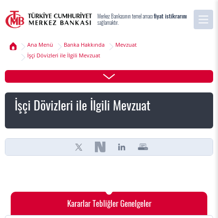
Merkez Bankasının temel amacı
fiyat istikrarını
sağlamaktır.
Ana Menü
Banka Hakkında
Mevzuat
İşçi Dövizleri ile İlgili Mevzuat
İşçi Dövizleri ile İlgili Mevzuat
Kararlar Tebliğler Genelgeler