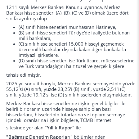
1211 sayılı Merkez Bankası Kanunu uyarınca, Merkez
Bankası hisse senetleri (A), (B), (C) ve (D) olmak üzere dört
sınıfa ayrılmış olup
(A) sınıfı hisse senetleri münhasıran Hazineye,
(B) sınıfı hisse senetleri Türkiye'de faaliyette bulunan
millî bankalara,
(C) sınıfı hisse senetleri 15.000 hisseyi geçmemek
üzere millî bankalar dışında kalan diğer bankalarla
imtiyazlı şirketlere,
(D) sınıfı hisse senetleri ise Türk ticaret müesseselerine
ve Türk vatandaşlığını haiz tüzel ve gerçek kişilere
tahsis edilmiştir.
2025 yıl sonu itibarıyla, Merkez Bankası sermayesinin yüzde
55,12'si (A) sınıfı, yüzde 23,25'i (B) sınıfı, yüzde 2,51'i (C)
sınıfı, yüzde 19,12'si ise (D) sınıfı hisselerden oluşmaktadır.
Merkez Bankası hisse senetlerine ilişkin genel bilgiler ile
belirli bir oranın üzerinde hisseye sahip olan bazı
hissedarlara, hisselerinin tutarlarına ve toplam sermaye
içindeki oranlarına ilişkin bilgilere, TCMB İnternet
sitesinde yer alan
"Yıllık Rapor"
ile
"Bağımsız Denetim Raporları"
bölümlerinden