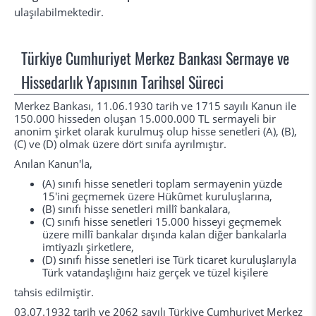
ulaşılabilmektedir.
Türkiye Cumhuriyet Merkez Bankası Sermaye ve
Hissedarlık Yapısının Tarihsel Süreci
Merkez Bankası, 11.06.1930 tarih ve 1715 sayılı Kanun ile
150.000 hisseden oluşan 15.000.000 TL sermayeli bir
anonim şirket olarak kurulmuş olup hisse senetleri (A), (B),
(C) ve (D) olmak üzere dört sınıfa ayrılmıştır.
Anılan Kanun'la,
(A) sınıfı hisse senetleri toplam sermayenin yüzde
15'ini geçmemek üzere Hükûmet kuruluşlarına,
(B) sınıfı hisse senetleri millî bankalara,
(C) sınıfı hisse senetleri 15.000 hisseyi geçmemek
üzere millî bankalar dışında kalan diğer bankalarla
imtiyazlı şirketlere,
(D) sınıfı hisse senetleri ise Türk ticaret kuruluşlarıyla
Türk vatandaşlığını haiz gerçek ve tüzel kişilere
tahsis edilmiştir.
03.07.1932 tarih ve 2062 sayılı Türkiye Cumhuriyet Merkez