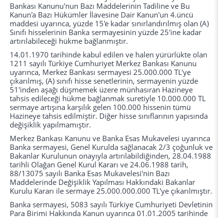
Bankası Kanunu'nun Bazı Maddelerinin Tadiline ve Bu
Kanun'a Bazı Hükümler İlavesine Dair Kanun'un 4.üncü
maddesi uyarınca, yüzde 15'e kadar sınırlandırılmış olan (A)
Sınıfı hisselerinin Banka sermayesinin yüzde 25'ine kadar
artırılabileceği hükme bağlanmıştır.
14.01.1970 tarihinde kabul edilen ve halen yürürlükte olan
1211 sayılı Türkiye Cumhuriyet Merkez Bankası Kanunu
uyarınca, Merkez Bankası sermayesi 25.000.000 TL'ye
çıkarılmış, (A) sınıfı hisse senetlerinin, sermayenin yüzde
51'inden aşağı düşmemek üzere münhasıran Hazineye
tahsis edileceği hükme bağlanmak suretiyle 10.000.000 TL
sermaye artışına karşılık gelen 100.000 hissenin tümü
Hazineye tahsis edilmiştir. Diğer hisse sınıflarının yapısında
değişiklik yapılmamıştır.
Merkez Bankası Kanunu ve Banka Esas Mukavelesi uyarınca
Banka sermayesi, Genel Kurulda sağlanacak 2/3 çoğunluk ve
Bakanlar Kurulunun onayıyla artırılabildiğinden, 28.04.1988
tarihli Olağan Genel Kurul Kararı ve 24.06.1988 tarih,
88/13075 sayılı Banka Esas Mukavelesi'nin Bazı
Maddelerinde Değişiklik Yapılması Hakkındaki Bakanlar
Kurulu Kararı ile sermaye 25.000.000.000 TL'ye çıkarılmıştır.
Banka sermayesi, 5083 sayılı Türkiye Cumhuriyeti Devletinin
Para Birimi Hakkında Kanun uyarınca 01.01.2005 tarihinde