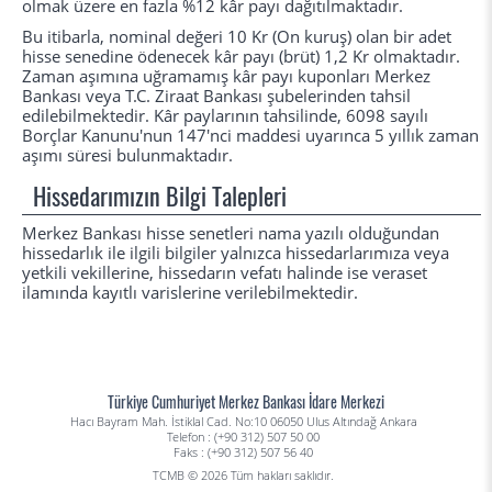
olmak üzere en fazla %12 kâr payı dağıtılmaktadır.
Bu itibarla, nominal değeri 10 Kr (On kuruş) olan bir adet
hisse senedine ödenecek kâr payı (brüt) 1,2 Kr olmaktadır.
Zaman aşımına uğramamış kâr payı kuponları Merkez
Bankası veya T.C. Ziraat Bankası şubelerinden tahsil
edilebilmektedir. Kâr paylarının tahsilinde, 6098 sayılı
Borçlar Kanunu'nun 147'nci maddesi uyarınca 5 yıllık zaman
aşımı süresi bulunmaktadır.
Hissedarımızın Bilgi Talepleri
Merkez Bankası hisse senetleri nama yazılı olduğundan
hissedarlık ile ilgili bilgiler yalnızca hissedarlarımıza veya
yetkili vekillerine, hissedarın vefatı halinde ise veraset
ilamında kayıtlı varislerine verilebilmektedir.
Türkiye Cumhuriyet Merkez Bankası İdare Merkezi
Hacı Bayram Mah. İstiklal Cad. No:10 06050 Ulus Altındağ Ankara
Telefon : (+90 312) 507 50 00
Faks : (+90 312) 507 56 40
TCMB © 2026 Tüm hakları saklıdır.