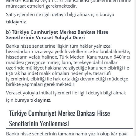
Merkez Bankası veya T.C. Ziraat Bankası şubelerinden birine
müracaat etmeleri gerekmektedir.
Satış işlemleri ile ilgili detaylı bilgi almak için buraya
tıklayınız
.
b) Türkiye Cumhuriyet Merkez Bankası Hisse
Senetlerinin Veraset Yoluyla Devri
Banka hisse senetlerine ilişkin tüm haklar yalnızca
hissedarlarımızca veya yetkili vekillerince kullanılabilmekte,
hissedarın vefatı halinde, Türk Medeni Kanunu.nun 640'ıncı
maddesi gereğince mirasçıların, terekeye dahil mallar
üzerinde mülkiyet hakkına ve zilyetliğe kanunen elbirliği ile
(iştirak halinde) malik olmaları nedeniyle, tasarrufi
işlemlerini, elbirliği ile hak ortaklığı devam ettiği müddetçe
birlikte yapmaları gerekmektedir.
Veraset yoluyla intikal işlemleri ile ilgili detaylı bilgi almak
için buraya
tıklayınız
.
Türkiye Cumhuriyet Merkez Bankası Hisse
Senetlerinin Yenilenmesi
Banka hisse senetlerinin tamamı nama yazılı olup kâr payı