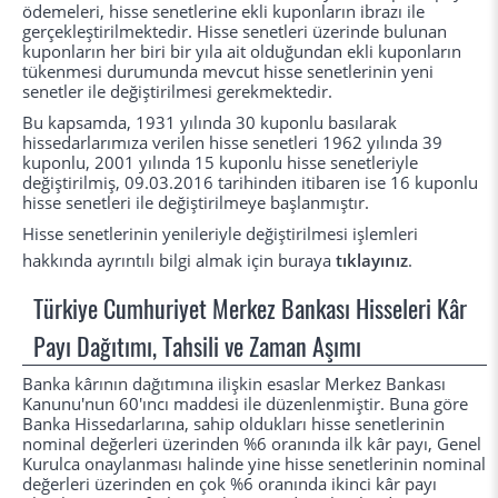
ödemeleri, hisse senetlerine ekli kuponların ibrazı ile
gerçekleştirilmektedir. Hisse senetleri üzerinde bulunan
kuponların her biri bir yıla ait olduğundan ekli kuponların
tükenmesi durumunda mevcut hisse senetlerinin yeni
senetler ile değiştirilmesi gerekmektedir.
Bu kapsamda, 1931 yılında 30 kuponlu basılarak
hissedarlarımıza verilen hisse senetleri 1962 yılında 39
kuponlu, 2001 yılında 15 kuponlu hisse senetleriyle
değiştirilmiş, 09.03.2016 tarihinden itibaren ise 16 kuponlu
hisse senetleri ile değiştirilmeye başlanmıştır.
Hisse senetlerinin yenileriyle değiştirilmesi işlemleri
hakkında ayrıntılı bilgi almak için buraya
tıklayınız
.
Türkiye Cumhuriyet Merkez Bankası Hisseleri Kâr
Payı Dağıtımı, Tahsili ve Zaman Aşımı
Banka kârının dağıtımına ilişkin esaslar Merkez Bankası
Kanunu'nun 60'ıncı maddesi ile düzenlenmiştir. Buna göre
Banka Hissedarlarına, sahip oldukları hisse senetlerinin
nominal değerleri üzerinden %6 oranında ilk kâr payı, Genel
Kurulca onaylanması halinde yine hisse senetlerinin nominal
değerleri üzerinden en çok %6 oranında ikinci kâr payı