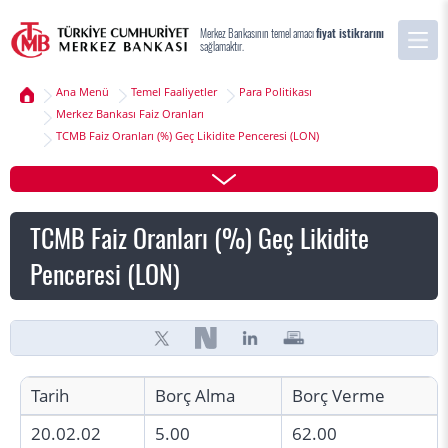
Merkez Bankasının temel amacı
fiyat istikrarını
sağlamaktır.
Ana Menü
Temel Faaliyetler
Para Politikası
Merkez Bankası Faiz Oranları
TCMB Faiz Oranları (%) Geç Likidite Penceresi (LON)
TCMB Faiz Oranları (%) Geç Likidite
Penceresi (LON)
Tarih
Borç Alma
Borç Verme
20.02.02
5.00
62.00