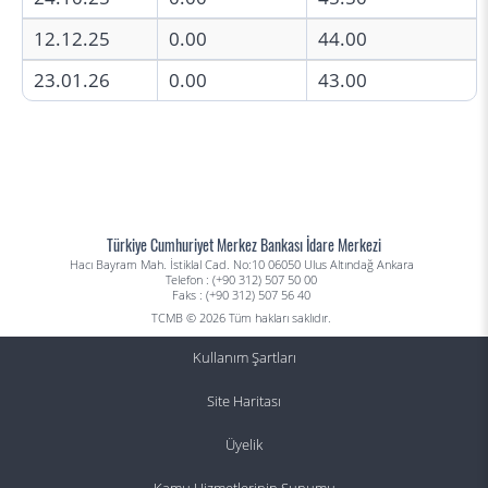
12.12.25
0.00
44.00
23.01.26
0.00
43.00
Türkiye Cumhuriyet Merkez Bankası İdare Merkezi
Hacı Bayram Mah. İstiklal Cad. No:10 06050 Ulus Altındağ Ankara
Telefon : (+90 312) 507 50 00
Faks : (+90 312) 507 56 40
TCMB © 2026 Tüm hakları saklıdır.
Kullanım Şartları
Site Haritası
Üyelik