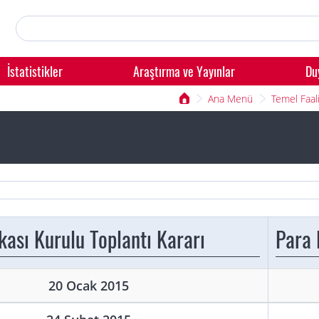
İstatistikler
Araştırma ve Yayınlar
Du
Ana Menü
Temel Faali
ikası Kurulu Toplantı Kararı
Para 
20 Ocak 2015