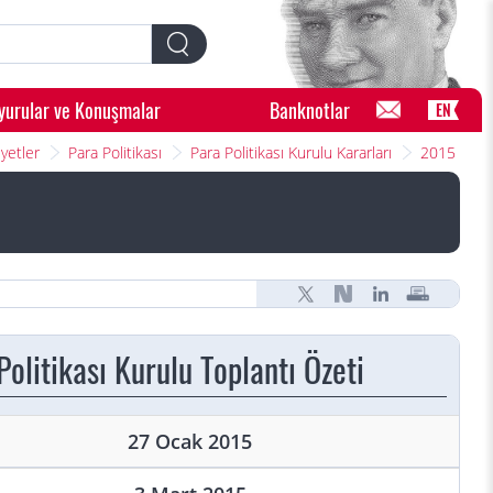
yurular ve Konuşmalar
Banknotlar
EN
yetler
Para Politikası
Para Politikası Kurulu Kararları
2015
Politikası Kurulu Toplantı Özeti
27 Ocak 2015